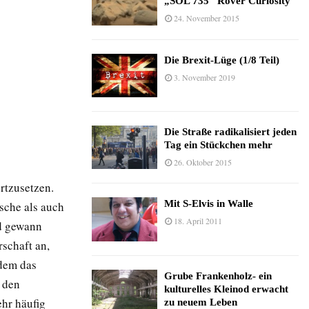
„SOL 735“ Rover Curiosity
24. November 2015
Die Brexit-Lüge (1/8 Teil)
3. November 2019
Die Straße radikalisiert jeden
Tag ein Stückchen mehr
26. Oktober 2015
rtzusetzen.
Mit S-Elvis in Walle
sche als auch
18. April 2011
nd gewann
rschaft an,
udem das
Grube Frankenholz- ein
, den
kulturelles Kleinod erwacht
ehr häufig
zu neuem Leben