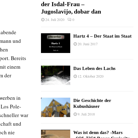
der Isdal-Frau –
Jugoslavijo, dobar dan
24. Juli 2020
0
lhabende
Hartz 4 – Der Staat im Staat
tsmann und
20. Juni 2017
chen
ort. Bereits
 mit einem
Das Leben des Lachs
rm der
12. Oktober 2020
ewerben in
Die Geschichte der
h Los Pole-
Kubushäuser
9. Juli 2018
schneller war
schaft und
och nie
Was ist denn das? -Mars