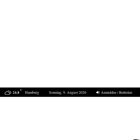
C
Hamburg
Sonntag, 9. August 2026
Anmelden / Beitreten
24.8
Sucht Putin den Casus belli mit Deutschland?