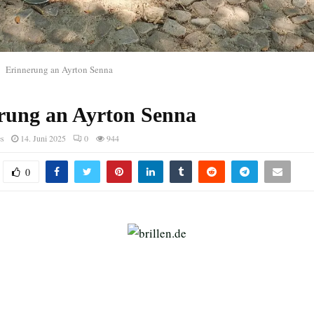
Erinnerung an Ayrton Senna
rung an Ayrton Senna
es
14. Juni 2025
0
944
0