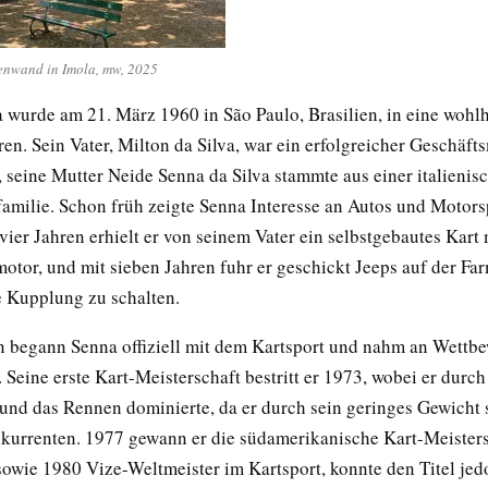
nwand in Imola, mw, 2025
 wurde am 21. März 1960 in São Paulo, Brasilien, in eine woh
ren. Sein Vater, Milton da Silva, war ein erfolgreicher Geschäf
, seine Mutter Neide Senna da Silva stammte aus einer italienis
amilie. Schon früh zeigte Senna Interesse an Autos und Motorsp
vier Jahren erhielt er von seinem Vater ein selbstgebautes Kart
tor, und mit sieben Jahren fuhr er geschickt Jeeps auf der Fa
e Kupplung zu schalten.
n begann Senna offiziell mit dem Kartsport und nahm an Wettb
l. Seine erste Kart-Meisterschaft bestritt er 1973, wobei er durc
 und das Rennen dominierte, da er durch sein geringes Gewicht 
nkurrenten. 1977 gewann er die südamerikanische Kart-Meister
owie 1980 Vize-Weltmeister im Kartsport, konnte den Titel jed