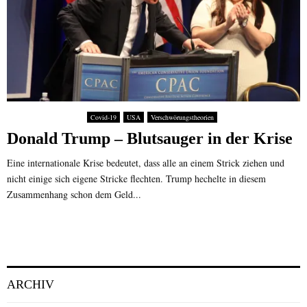
d
e
m
e
t
i
r
ü
t
W
r
C
e
k
l
n
i
o
d
s
w
l
c
n
Covid-19
USA
Verschwörungstheorien
e
h
-
r
Donald Trump – Blutsauger in der Krise
e
F
S
a
Eine internationale Krise bedeutet, dass alle an einem Strick ziehen und
t
k
nicht einige sich eigene Stricke flechten. Trump hechelte in diesem
a
t
Zusammenhang schon dem Geld...
a
o
t
r
s
b
ü
r
g
ARCHIV
e