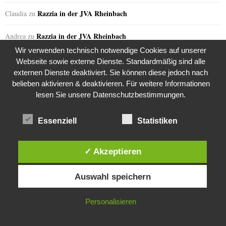
Razzia in der JVA Rheinbach
Claudia
zu
Razzia in der JVA Rheinbach
Andrea
zu
Wir verwenden technisch notwendige Cookies auf unserer
Razzia in der JVA Rheinbach
Jana S.
zu
Webseite sowie externe Dienste. Standardmäßig sind alle
externen Dienste deaktiviert. Sie können diese jedoch nach
the kasaan times
Razzia in der JVA Rheinbach
zu
belieben aktivieren & deaktivieren. Für weitere Informationen
lesen Sie unsere Datenschutzbestimmungen.
Razzia in der JVA Rheinbach
Melanie
zu
Essenziell
Statistiken
Razzia in der JVA Rheinbach
Sabine
zu
the kasaan times
Riza Kosar’s zweifelhaftes Angebot…
zu
✓ Akzeptieren
Diese Website verwendet Cookies. Durch die weitere Nutzung dieser
the kasaan times
Riza Kosar’s zweifelhaftes Angebot…
zu
Auswahl speichern
Website stimmst du der Verwendung von Cookies zu.
the kasaan times
Riza Kosar’s zweifelhaftes Angebot…
zu
IN ORDNUNG
Personalisieren