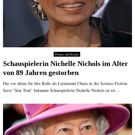
e
r
i
s
t
g
e
t
Promis und Royals
a
Schauspielerin Nichelle Nichols im Alter
n
z
von 89 Jahren gestorben
t
Die vor allem für ihre Rolle als Lieutenant Uhura in der Science-Fiction-
Serie "Star Trek" bekannte Schauspielerin Nichelle Nichols ist tot....