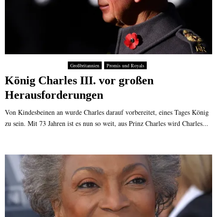
e
r
r
r
s
S
R
t
t
e
o
a
a
r
l
l
b
l
i
e
Großbritannien
Promis und Royals
o
t
n
König Charles III. vor großen
n
ä
-
e
t
Herausforderungen
d
?
e
Von Kindesbeinen an wurde Charles darauf vorbereitet, eines Tages König
r
zu sein. Mit 73 Jahren ist es nun so weit, aus Prinz Charles wird Charles...
l
e
t
z
t
e
W
a
l
z