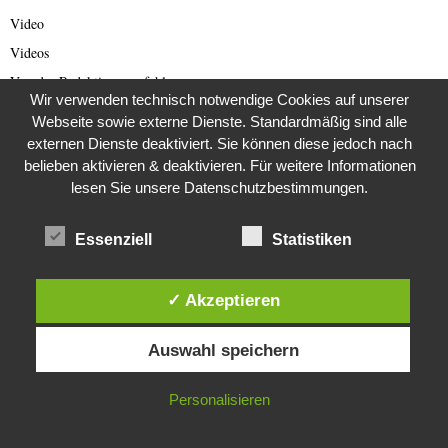
Video
Videos
Von der Redaktion empfohlen
Wir verwenden technisch notwendige Cookies auf unserer
Voyage et Auberge
Webseite sowie externe Dienste. Standardmäßig sind alle
Was wurde eigentlich aus dieser ….?
externen Dienste deaktiviert. Sie können diese jedoch nach
belieben aktivieren & deaktivieren. Für weitere Informationen
Weihnachten
lesen Sie unsere Datenschutzbestimmungen.
Weimarer Republik
Welt
Essenziell
Statistiken
Wetter
Wildlife
✓ Akzeptieren
Wirtschaft
Diese Website verwendet Cookies. Durch die weitere Nutzung dieser
Wohnmobile
Auswahl speichern
Website stimmst du der Verwendung von Cookies zu.
Zeitgeschichte
IN ORDNUNG
用普通话撰写的中文文章
Personalisieren