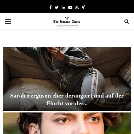
Facebook
Twitter
Linkedin
Youtube
Rss
Xing
PRIMARY
MENU
Sarah Ferguson eher derangiert und auf der
Flucht vor der...
S
a
r
a