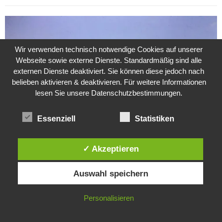
Wir verwenden technisch notwendige Cookies auf unserer
Webseite sowie externe Dienste. Standardmäßig sind alle
externen Dienste deaktiviert. Sie können diese jedoch nach
belieben aktivieren & deaktivieren. Für weitere Informationen
lesen Sie unsere Datenschutzbestimmungen.
Essenziell
Statistiken
✓ Akzeptieren
Weitere Suche nach der Identität der Isdal-Frau –
Diese Website verwendet Cookies. Durch die weitere Nutzung dieser
Jugoslavijo, dobar dan
Auswahl speichern
Website stimmst du der Verwendung von Cookies zu.
24. Juli 2020
0
IN ORDNUNG
Personalisieren
Hartz 4 – Der Staat im Staat
20. Juni 2017