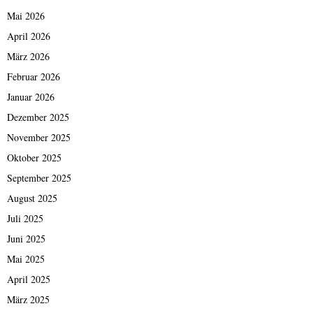
2
S
Mai 2026
u
e
d
April 2026
x
w
März 2026
t
j
o
k
Februar 2026
r
r
Januar 2026
t
y
i
Dezember 2025
6
o
p
November 2025
n
k
Oktober 2025
a
7
u
September 2025
7
f
8
August 2025
D
y
Juli 2025
e
7
u
3
Juni 2025
t
9
Mai 2025
s
k
c
April 2025
6
h
s
März 2025
p