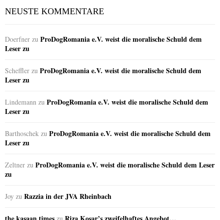
NEUSTE KOMMENTARE
ProDogRomania e.V. weist die moralische Schuld dem
Doerfner
zu
Leser zu
ProDogRomania e.V. weist die moralische Schuld dem
Scheffler
zu
Leser zu
ProDogRomania e.V. weist die moralische Schuld dem
Lindemann
zu
Leser zu
ProDogRomania e.V. weist die moralische Schuld dem
Barthoschek
zu
Leser zu
ProDogRomania e.V. weist die moralische Schuld dem Leser
Zeltner
zu
zu
Razzia in der JVA Rheinbach
Joy
zu
the kasaan times
Riza Kosar’s zweifelhaftes Angebot…
zu