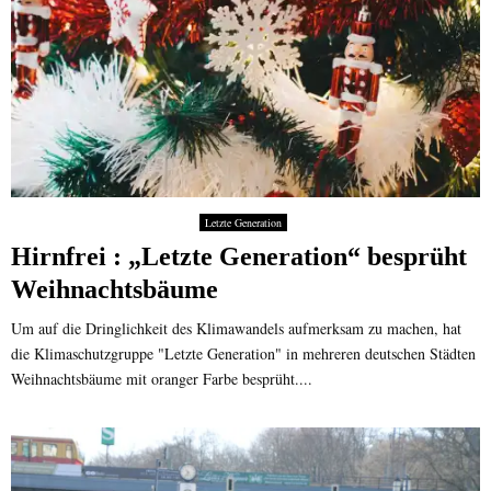
l
i
c
h
e
O
r
d
n
Letzte Generation
u
Hirnfrei : „Letzte Generation“ besprüht
n
g
Weihnachtsbäume
a
m
Um auf die Dringlichkeit des Klimawandels aufmerksam zu machen, hat
M
die Klimaschutzgruppe "Letzte Generation" in mehreren deutschen Städten
ü
Weihnachtsbäume mit oranger Farbe besprüht....
n
c
h
n
e