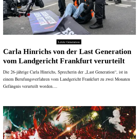
„
o
“
k
L
n
d
f
e
s
u
u
t
t
r
r
z
ö
c
t
t
r
h
e
e
t
s
Letzte Generation
r
G
e
u
Carla Hinrichs von der Last Generation
F
e
r
c
l
n
vom Landgericht Frankfurt verurteilt
n
h
u
e
e
t
g
Die 26-jährige Carla Hinrichs, Sprecherin der „Last Generation“, ist in
r
u
h
einem Berufungsverfahren vom Landgericht Frankfurt zu zwei Monaten
a
t
a
t
Gefängnis verurteilt worden....
d
f
i
i
e
o
e
n
n
ö
z
“
f
u
f
e
n
t