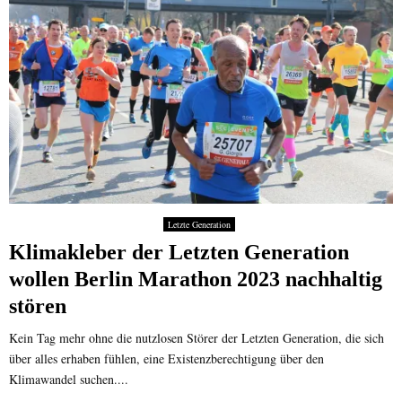
r
F
l
u
g
h
a
f
e
n
Letzte Generation
Klimakleber der Letzten Generation
wollen Berlin Marathon 2023 nachhaltig
stören
Kein Tag mehr ohne die nutzlosen Störer der Letzten Generation, die sich
über alles erhaben fühlen, eine Existenzberechtigung über den
Klimawandel suchen....