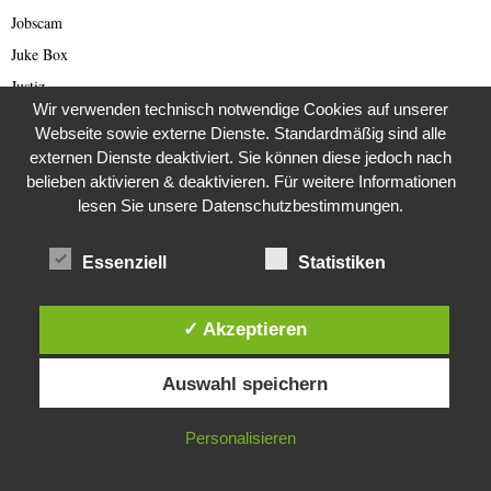
Jobscam
Juke Box
Justiz
Wir verwenden technisch notwendige Cookies auf unserer
Kanaren
Webseite sowie externe Dienste. Standardmäßig sind alle
Kap
externen Dienste deaktiviert. Sie können diese jedoch nach
Kinder
belieben aktivieren & deaktivieren. Für weitere Informationen
lesen Sie unsere Datenschutzbestimmungen.
Kongo
Königreich Deutschland
Essenziell
Statistiken
Kriminalfälle
Kriminalgeschichte
✓ Akzeptieren
Kriminalität
Diese Website verwendet Cookies. Durch die weitere Nutzung dieser
Kunst
Auswahl speichern
Website stimmst du der Verwendung von Cookies zu.
Kurioses
Kurzmeldungen
IN ORDNUNG
Personalisieren
Landwirtschaft