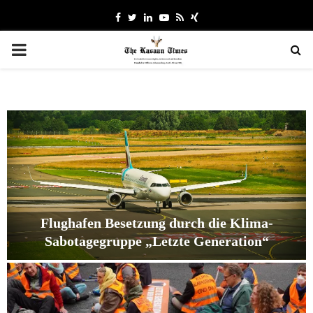
Facebook
Twitter
Linkedin
Youtube
Rss
Xing
PRIMARY
MENU
Flughafen Besetzung durch die Klima-
Sabotagegruppe „Letzte Generation“
F
l
u
g