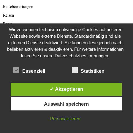
Reisebewertungen
Reisen
Rente
Wir verwenden technisch notwendige Cookies auf unserer
Restaurants
Webseite sowie externe Dienste. Standardmäßig sind alle
Rezepte
externen Dienste deaktiviert. Sie können diese jedoch nach
belieben aktivieren & deaktivieren. Für weitere Informationen
Romance Scam (Deutsch)
lesen Sie unsere Datenschutzbestimmungen.
Romance Scamming
Rote Armee Fraktion
Essenziell
Statistiken
Rund ums Buch
Russland
✓ Akzeptieren
Saar-Lor-Lux
Diese Website verwendet Cookies. Durch die weitere Nutzung dieser
Scammer
Auswahl speichern
Website stimmst du der Verwendung von Cookies zu.
Scammer Alarm
IN ORDNUNG
Scammer Ticker
Personalisieren
Schwerpunktthema Wirecard Skandal