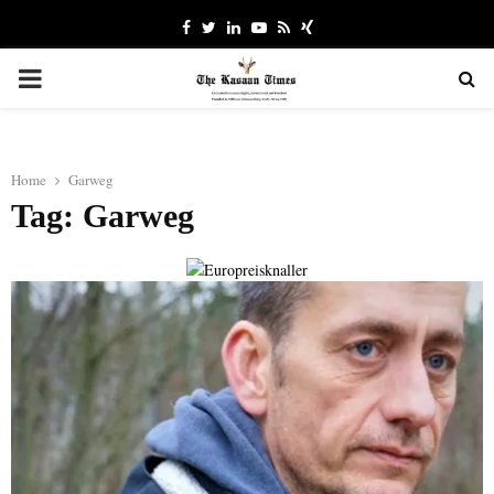
Facebook
Twitter
Linkedin
Youtube
Rss
Xing
PRIMARY
MENU
Home
Garweg
Tag: Garweg