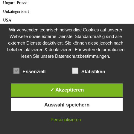
Ungarn Presse
Unkategorisiert
USA
Venus
Wir verwenden technisch notwendige Cookies auf unserer
Webseite sowie externe Dienste. Standardmäßig sind alle
Verbraucherschutz
externen Dienste deaktiviert. Sie können diese jedoch nach
Verlassene Orte
belieben aktivieren & deaktivieren. Für weitere Informationen
Vermisste
lesen Sie unsere Datenschutzbestimmungen.
Verschwörungstheorien
Essenziell
Statistiken
Versteinerungen
Verstorben
Video
✓ Akzeptieren
Videos
Diese Website verwendet Cookies. Durch die weitere Nutzung dieser
Auswahl speichern
Website stimmst du der Verwendung von Cookies zu.
Von der Redaktion empfohlen
Voyage et Auberge
IN ORDNUNG
Personalisieren
Was wurde eigentlich aus dieser ….?
Weihnachten