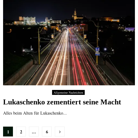
Allgemeine Nachrichten
Lukaschenko zementiert seine Macht
Alles beim Alten für Lukaschenko...
Seitennummerierung
1
2
…
6