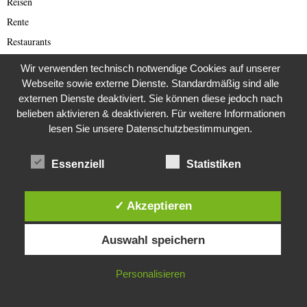
Reisen
Rente
Restaurants
Rezepte
Wir verwenden technisch notwendige Cookies auf unserer
Romance Scam (Deutsch)
Webseite sowie externe Dienste. Standardmäßig sind alle
externen Dienste deaktiviert. Sie können diese jedoch nach
Romance Scamming
belieben aktivieren & deaktivieren. Für weitere Informationen
Rote Armee Fraktion
lesen Sie unsere Datenschutzbestimmungen.
Rund ums Buch
Russland
Essenziell
Statistiken
Saar-Lor-Lux
Scammer
✓ Akzeptieren
Scammer Alarm
Diese Website verwendet Cookies. Durch die weitere Nutzung dieser
Auswahl speichern
Scammer Ticker
Website stimmst du der Verwendung von Cookies zu.
Schwerpunktthema Wirecard Skandal
IN ORDNUNG
Personalisieren
SciFi
Sextortion (deutsch)