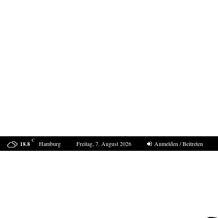
C
Hamburg
Freitag, 7. August 2026
Anmelden / Beitreten
18.8
Bestell-Scam – eine neue Masche