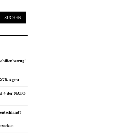
SUCHEN
obilienbetrug!
e KGB-Agent
kel 4 der NATO
Deutschland?
abzocken