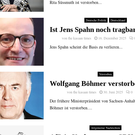
Rita Süssmuth ist verstorben...
Deutsche Politik
Deutschland
Ist Jens Spahn noch tragba
von
the kasaan times
16. Dezember 2025
Jens Spahn scheint die Basis zu verlieren...
Verstorben
Wolfgang Böhmer verstorb
von
the kasaan times
30. Juni 2025
0
Der frühere Ministerpräsident von Sachsen-Anhal
Böhmer ist verstorben....
Allgemeine Nachrichten