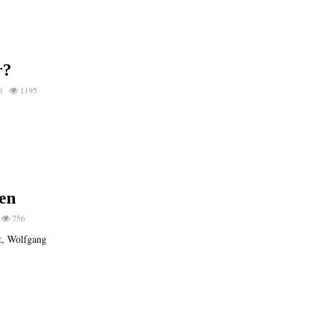
r?
0
1195
en
756
t, Wolfgang