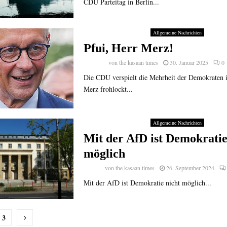
CDU Parteitag in Berlin...
Allgemeine Nachrichten
Pfui, Herr Merz!
von
the kasaan times
30. Januar 2025
0
Die CDU verspielt die Mehrheit der Demokraten 
Merz frohlockt...
Allgemeine Nachrichten
Mit der AfD ist Demokratie
möglich
von
the kasaan times
26. September 2024
Mit der AfD ist Demokratie nicht möglich...
nummerierung
3