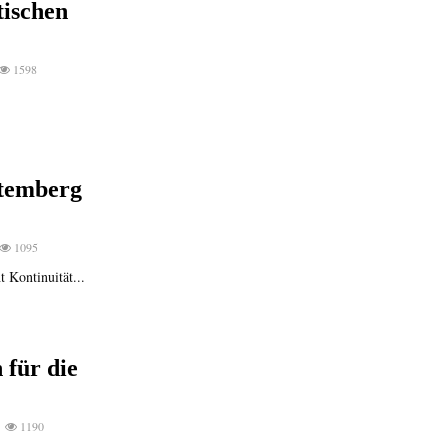
tischen
1598
temberg
1095
 Kontinuität...
 für die
1190