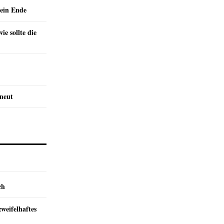
ein Ende
e sollte die
rneut
ch
zweifelhaftes