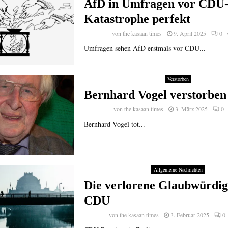
AfD in Umfragen vor CDU
Katastrophe perfekt
von
the kasaan times
9. April 2025
0
Umfragen sehen AfD erstmals vor CDU...
Verstorben
Bernhard Vogel verstorben
von
the kasaan times
3. März 2025
0
Bernhard Vogel tot...
Allgemeine Nachrichten
Die verlorene Glaubwürdig
CDU
von
the kasaan times
3. Februar 2025
0