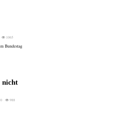
1065
im Bundestag
 nicht
0
988