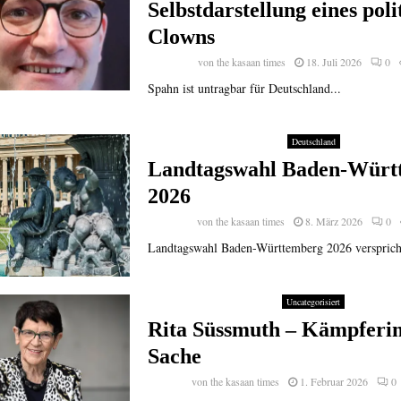
Selbstdarstellung eines poli
Clowns
von
the kasaan times
18. Juli 2026
0
Spahn ist untragbar für Deutschland...
Deutschland
Landtagswahl Baden-Würt
2026
von
the kasaan times
8. März 2026
0
Landtagswahl Baden-Württemberg 2026 verspricht
Uncategorisiert
Rita Süssmuth – Kämpferin
Sache
von
the kasaan times
1. Februar 2026
0