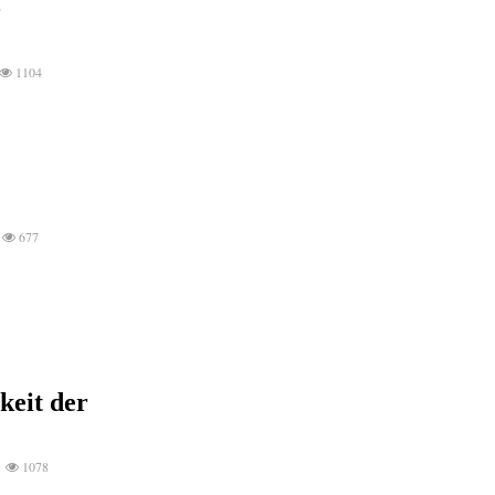
-
1104
677
keit der
1078