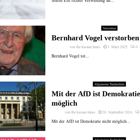
Sturm Elli richtet Verwüstung an...
Verstorben
Bernhard Vogel verstorben
von
the kasaan times
3. März 2025
0
Bernhard Vogel tot...
Allgemeine Nachrichten
Mit der AfD ist Demokratie
möglich
von
the kasaan times
26. September 2024
Mit der AfD ist Demokratie nicht möglich...
Allgemeine Nachrichten