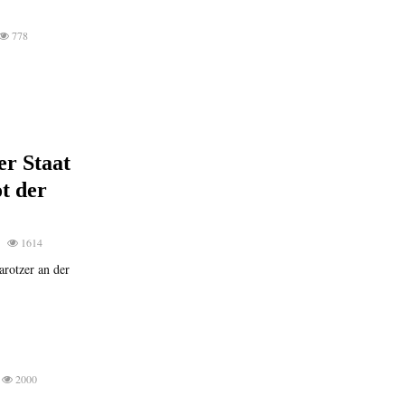
778
er Staat
t der
1614
rotzer an der
2000