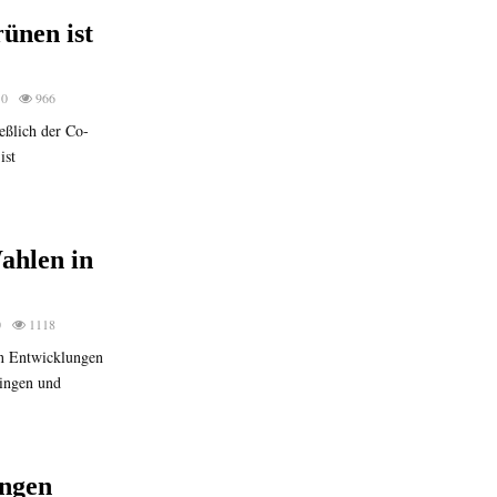
ünen ist
0
966
eßlich der Co-
ist
ahlen in
0
1118
n Entwicklungen
ringen und
ngen