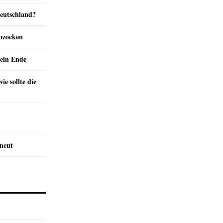
Deutschland?
abzocken
ein Ende
e sollte die
rneut