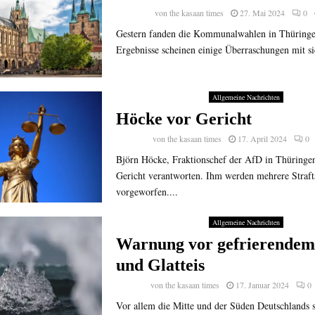
von
the kasaan times
27. Mai 2024
0
Gestern fanden die Kommunalwahlen in Thüringen
Ergebnisse scheinen einige Überraschungen mit sic
Allgemeine Nachrichten
Höcke vor Gericht
von
the kasaan times
17. April 2024
0
Björn Höcke, Fraktionschef der AfD in Thüringen
Gericht verantworten. Ihm werden mehrere Straft
vorgeworfen....
Allgemeine Nachrichten
Warnung vor gefrierendem
und Glatteis
von
the kasaan times
17. Januar 2024
0
Vor allem die Mitte und der Süden Deutschlands 