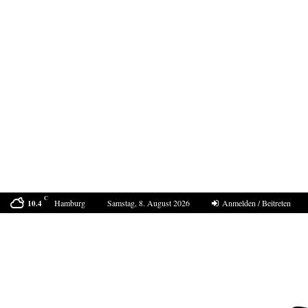
C
Hamburg
Samstag, 8. August 2026
Anmelden / Beitreten
10.4
Bestell-Scam – eine neue Masche