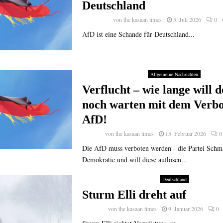
Deutschland
von
the kasaan times
5. Juli 2026
0
AfD ist eine Schande für Deutschland...
Allgemeine Nachrichten
Verflucht – wie lange will d
noch warten mit dem Verbo
AfD!
von
the kasaan times
15. Februar 2026
0
Die AfD muss verboten werden - die Partei Schma
Demokratie und will diese auflösen...
Deutschland
Sturm Elli dreht auf
von
the kasaan times
9. Januar 2026
0