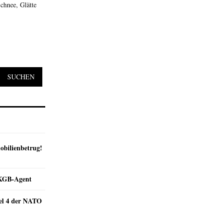
chnee, Glätte
SUCHEN
obilienbetrug!
e KGB-Agent
kel 4 der NATO