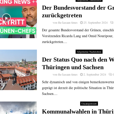
Der Bundesvorstand der Gr
zurückgetreten
von
the kasaan times
25. September 2024
Der gesamte Bundesvorstand der Grünen, einschli
Vorsitzenden Ricarda Lang und Omid Nouripour, 
zurückgetreten....
Allgemeine Nachrichten
Der Status Quo nach den W
Thüringen und Sachsen
von
the kasaan times
2. September 2024
Sehr dynamisch und von einigen bemerkenswerte
geprägt ist derzeit die politische Situation in Thü
Sachsen....
Uncategorisiert
Kommunalwahlen in Thüri