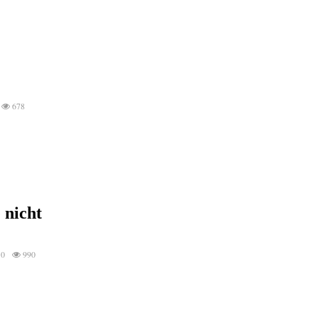
678
 nicht
0
990