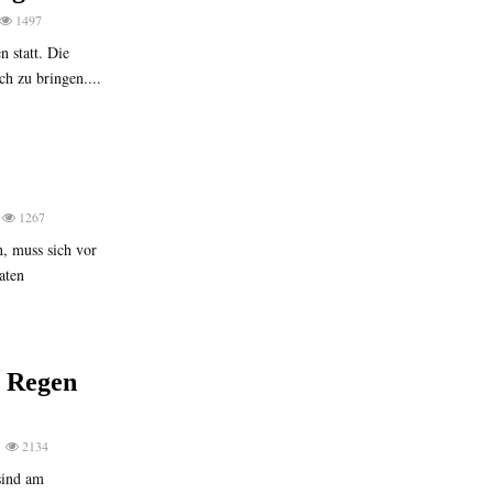
1497
 statt. Die
h zu bringen....
1267
, muss sich vor
aten
 Regen
2134
sind am