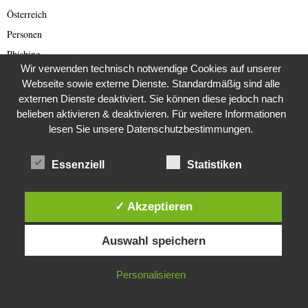
Österreich
Personen
Phishing
Wir verwenden technisch notwendige Cookies auf unserer
Polen
Webseite sowie externe Dienste. Standardmäßig sind alle
Politik
externen Dienste deaktiviert. Sie können diese jedoch nach
Politik der USA
belieben aktivieren & deaktivieren. Für weitere Informationen
lesen Sie unsere Datenschutzbestimmungen.
Pressefreiheit
Promis und Royals
Essenziell
Statistiken
RAF
Rechtsradikale
✓ Akzeptieren
Reichsbürger
Diese Website verwendet Cookies. Durch die weitere Nutzung dieser
Reisebewertungen
Auswahl speichern
Website stimmst du der Verwendung von Cookies zu.
Reisen
Rente
IN ORDNUNG
Personalisieren
Restaurants