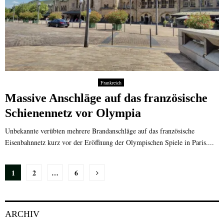
Frankreich
Massive Anschläge auf das französische
Schienennetz vor Olympia
Unbekannte verübten mehrere Brandanschläge auf das französische
Eisenbahnnetz kurz vor der Eröffnung der Olympischen Spiele in Paris....
Seitennummerierung
1
2
…
6
der
Beiträge
ARCHIV