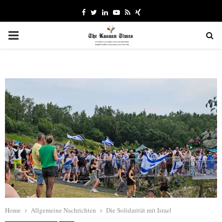
Facebook
Twitter
Linkedin
Youtube
Rss
Xing
PRIMARY
MENU
Home
Allgemeine Nachrichten
Die Solidarität mit Israel