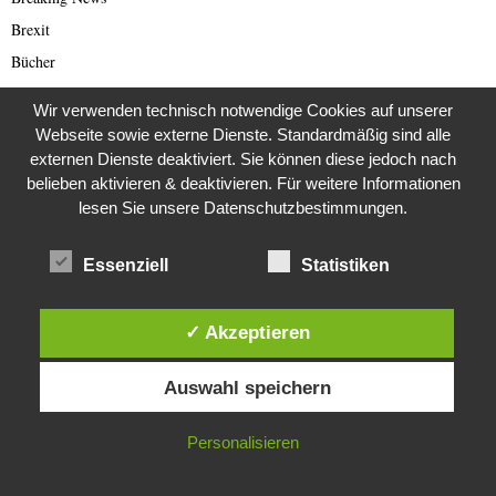
Brexit
Bücher
Bundestagswahl 2021
Wir verwenden technisch notwendige Cookies auf unserer
Business
Webseite sowie externe Dienste. Standardmäßig sind alle
Business & Wirtschaft
externen Dienste deaktiviert. Sie können diese jedoch nach
belieben aktivieren & deaktivieren. Für weitere Informationen
Catastrophe Scam
lesen Sie unsere Datenschutzbestimmungen.
China
China Presse
Essenziell
Statistiken
Cold Case
Cold Case
✓ Akzeptieren
Corona Kriminelle
Diese Website verwendet Cookies. Durch die weitere Nutzung dieser
Covid-19
Auswahl speichern
Website stimmst du der Verwendung von Cookies zu.
Damals
IN ORDNUNG
Personalisieren
Darknet Reporter
Dating Scam