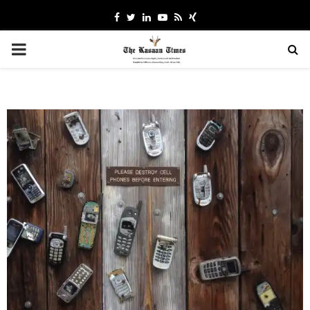
Facebook
Twitter
Linkedin
Youtube
Rss
Xing
PRIMARY
MENU