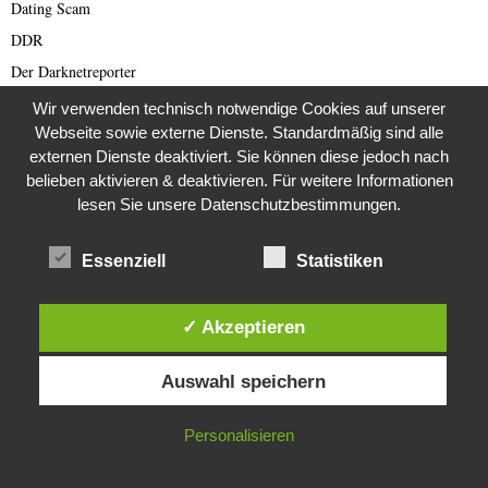
Dating Scam
DDR
Der Darknetreporter
Deutsche Politik
Wir verwenden technisch notwendige Cookies auf unserer
Webseite sowie externe Dienste. Standardmäßig sind alle
Deutschland
externen Dienste deaktiviert. Sie können diese jedoch nach
Diabetes
belieben aktivieren & deaktivieren. Für weitere Informationen
Die Stem van die Apartheid
lesen Sie unsere Datenschutzbestimmungen.
Dokumentationen
Editor's Picks
Essenziell
Statistiken
Energie
English articles
✓ Akzeptieren
English Scam
Diese Website verwendet Cookies. Durch die weitere Nutzung dieser
Auswahl speichern
Website stimmst du der Verwendung von Cookies zu.
Europa
Fake Barrister
IN ORDNUNG
Personalisieren
Fastfood
Fauna