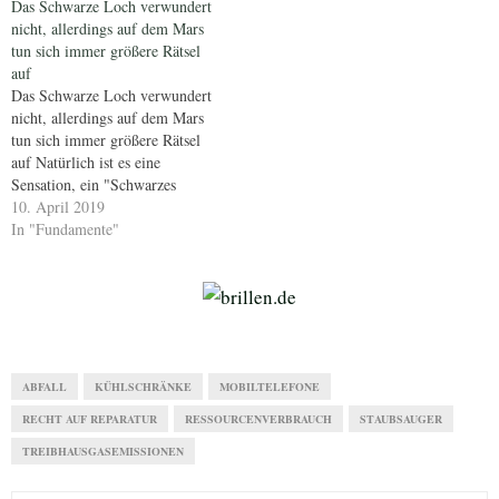
Das Schwarze Loch verwundert
nicht, allerdings auf dem Mars
tun sich immer größere Rätsel
auf
Das Schwarze Loch verwundert
nicht, allerdings auf dem Mars
tun sich immer größere Rätsel
auf Natürlich ist es eine
Sensation, ein "Schwarzes
Loch" zu fotografieren.
10. April 2019
Tausende dieser unheimlichen
In "Fundamente"
Staubsauger sind im Weltall
unterwegs. Schön und schaurig
zugleich. Dieser Artikel
erschien in der Urversion am
14.Februar 2016 auf google
plus Das…
ABFALL
KÜHLSCHRÄNKE
MOBILTELEFONE
RECHT AUF REPARATUR
RESSOURCENVERBRAUCH
STAUBSAUGER
TREIBHAUSGASEMISSIONEN