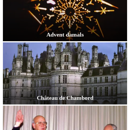
S
A
i
n
d
Advent damals
e
n
A
1
d
9
v
8
e
0
n
e
t
r
d
J
a
a
m
h
Château de Chambord
a
r
l
C
e
s
h
n
â
T
t
e