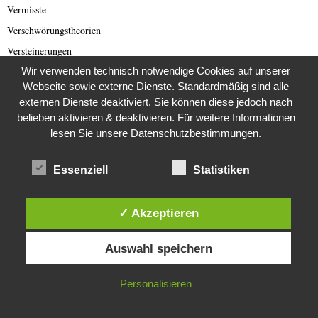
Vermisste
Verschwörungstheorien
Versteinerungen
Wir verwenden technisch notwendige Cookies auf unserer
Verstorben
Webseite sowie externe Dienste. Standardmäßig sind alle
Video
externen Dienste deaktiviert. Sie können diese jedoch nach
Videos
belieben aktivieren & deaktivieren. Für weitere Informationen
Von der Redaktion empfohlen
lesen Sie unsere Datenschutzbestimmungen.
Voyage et Auberge
Essenziell
Statistiken
Was wurde eigentlich aus dieser ….?
Weihnachten
✓ Akzeptieren
Weimarer Republik
Diese Website verwendet Cookies. Durch die weitere Nutzung dieser
Welt
Auswahl speichern
Website stimmst du der Verwendung von Cookies zu.
Wetter
Wildlife
IN ORDNUNG
Personalisieren
Wirtschaft