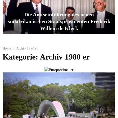
e
i
a
l
u
1
Die Amtseinführung des neuen
d
südafrikanischen Staatspräsidenten Frederik
e
Willem de Klerk
C
h
D
a
i
m
e
Home
Archiv 1980 er
b
A
Kategorie: Archiv 1980 er
o
m
r
t
d
s
e
i
n
f
ü
h
r
u