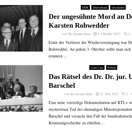
DDR
Deutschland
Geschichte
Der ungesühnte Mord an D
Karsten Rohwedder
von
the kasaan times
3. Oktober 2023
0
Einer der Verlierer der Wiedervereinigung war De
Rohwedder. An jedem 3. Oktober sollte man sich 
erinnern....
Cold Case
Politik
Das Rätsel des Dr. Dr. jur.
Barschel
von
the kasaan times
25. Mai 2023
2
Eine neue vierteilige Dokumentation auf RTL+ w
mysteriösen Tod des ehemaligen Ministerpräside
Barschel und versucht den Fall der bundesdeutsch
Kriminalgeschichte zu erhellen....