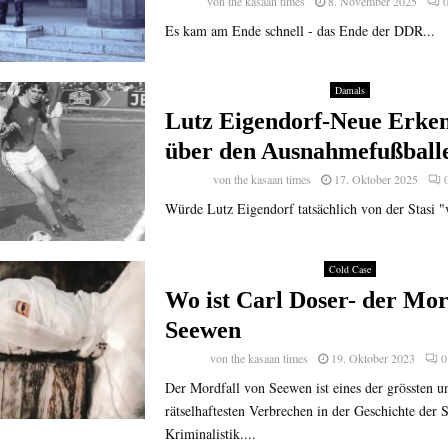
von
the kasaan times
8. November 2025
Es kam am Ende schnell - das Ende der DDR...
Damals
Lutz Eigendorf-Neue Erken
über den Ausnahmefußball
von
the kasaan times
17. Oktober 2025
Würde Lutz Eigendorf tatsächlich von der Stasi "ve
Cold Case
Wo ist Carl Doser- der Mor
Seewen
von
the kasaan times
19. Oktober 2023
0
Der Mordfall von Seewen ist eines der grössten u
rätselhaftesten Verbrechen in der Geschichte der 
Kriminalistik....