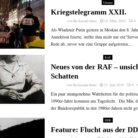
Ukraine
Kriegstelegramm XXII.
von
the kasaan times
19. März 2022
0
Als Wladimir Putin gestern in Moskau den 8. Jah
Annektion feierte, stellte ihm nicht nur ein"Serv
Rede ab, zuvor war eine Gruppe aufgetreten,...
RAF
Neues von der RAF – unsic
Schatten
von
the kasaan times
23. Juni 2019
0
Ein paar unangenehme Wahrheiten für die politisc
1990er-Jahre kommen ans Tageslicht. Die Mär, da
der Bundesrepublik in den 1980er-Jahren nicht ge
DDR
Feature: Flucht aus der D