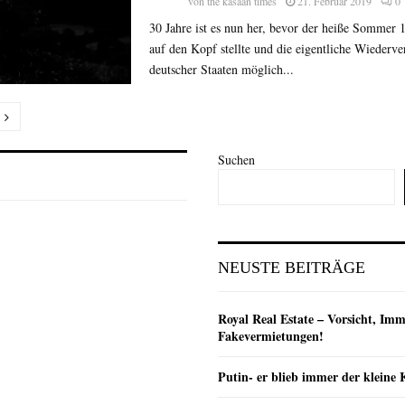
von
the kasaan times
21. Februar 2019
0
30 Jahre ist es nun her, bevor der heiße Sommer 
auf den Kopf stellte und die eigentliche Wiederve
deutscher Staaten möglich...
nummerierung
Suchen
e
NEUSTE BEITRÄGE
Royal Real Estate – Vorsicht, Imm
Fakevermietungen!
Putin- er blieb immer der klein