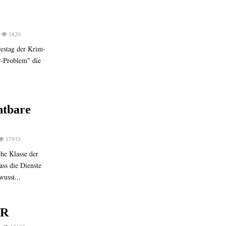
1820
restag der Krim-
er-Problem" die
htbare
17933
he Klasse der
ss die Dienste
wusst...
DR