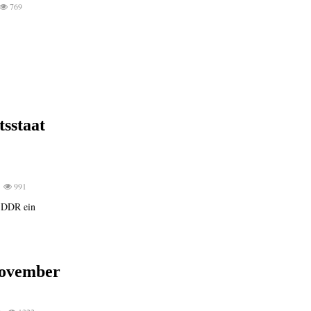
769
sstaat
991
r DDR ein
November