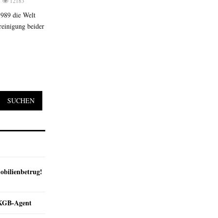
12183
1989 die Welt
reinigung beider
SUCHEN
obilienbetrug!
e KGB-Agent