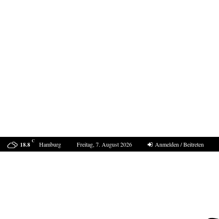
C
Hamburg
Freitag, 7. August 2026
Anmelden / Beitreten
18.8
Bestell-Scam – eine neue Masche