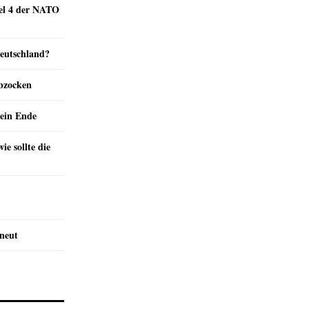
kel 4 der NATO
Deutschland?
abzocken
ein Ende
e sollte die
rneut