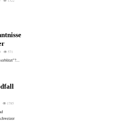
0
1322
ntnisse
er
0
571
rblitzt"?...
dfall
1785
nd
Schweizer