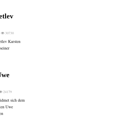
etlev
30730
tlev Karsten
seiner
 Uwe
24179
idmet sich dem
nten Uwe
en