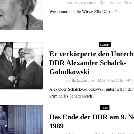
von
the kasaan times
3. Juni 2026
0
Wer ermordete die Witwe Ella Dörrier?...
Damals
Er verkörperte den Unrecht
DDR Alexander Schalck-
Golodkowski
von
the kasaan times
31. März 2026
0
Alexander Schalck-Golodkowski unterhielt in de
kriminelles Schattenreich...
DDR
Das Ende der DDR am 9. 
1989