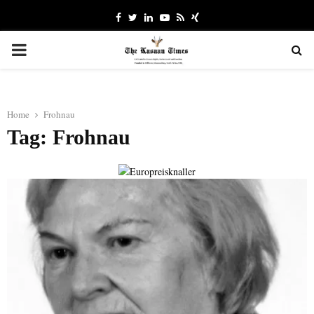
Facebook
Twitter
Linkedin
Youtube
Rss
Xing
PRIMARY
MENU
Home
Frohnau
Tag: Frohnau