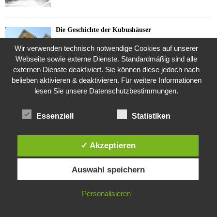
Die Geschichte der Kubushäuser
9. Juli 2018
Wir verwenden technisch notwendige Cookies auf unserer
Webseite sowie externe Dienste. Standardmäßig sind alle
externen Dienste deaktiviert. Sie können diese jedoch nach
belieben aktivieren & deaktivieren. Für weitere Informationen
Was ist denn das? -Mars „SOL 735“ Rover Curiosity
lesen Sie unsere Datenschutzbestimmungen.
24. November 2015
Essenziell
Statistiken
Die Brexit-Lüge (1/8 Teil)
3. November 2019
✓ Akzeptieren
Diese Website verwendet Cookies. Durch die weitere Nutzung dieser
Auswahl speichern
Website stimmst du der Verwendung von Cookies zu.
Die Straße radikalisiert jeden Tag ein Stückchen
mehr
IN ORDNUNG
Personalisieren
26. Oktober 2015