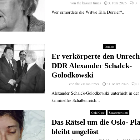
von
the kasaan times
3. Juni 2026
0
Wer ermordete die Witwe Ella Dörrier?...
Damals
Er verkörperte den Unrecht
DDR Alexander Schalck-
Golodkowski
von
the kasaan times
31. März 2026
0
Alexander Schalck-Golodkowski unterhielt in de
kriminelles Schattenreich...
Cold Case
Uncategorisiert
Das Rätsel um die Oslo- Pl
bleibt ungelöst