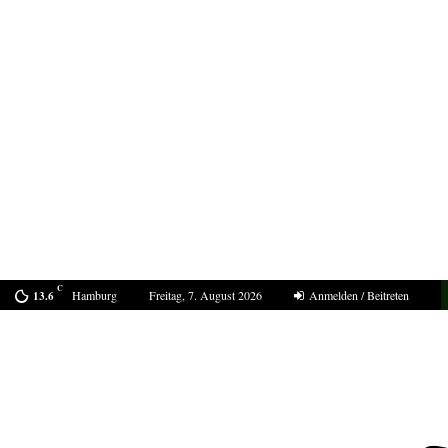
C
Hamburg
Freitag, 7. August 2026
Anmelden / Beitreten
13.6
Bestell-Scam – eine neue Masche