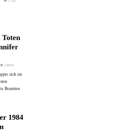
2
1726
 Toten
nnifer
24849
uppte sich im
esten
die Beamten
er 1984
rm