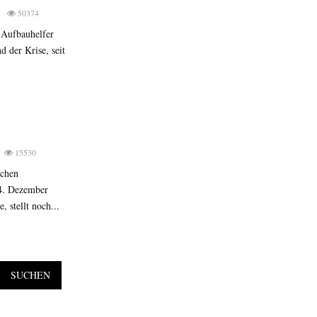
0
50374
-Aufbauhelfer
d der Krise, seit
15530
schen
14. Dezember
stellt noch...
SUCHEN