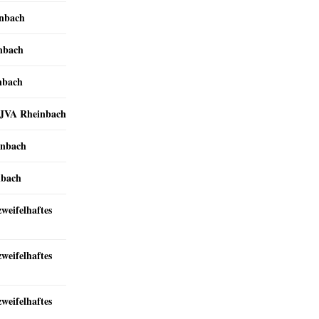
inbach
inbach
nbach
r JVA Rheinbach
inbach
nbach
zweifelhaftes
zweifelhaftes
zweifelhaftes