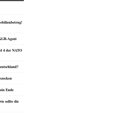
obilienbetrug!
e KGB-Agent
kel 4 der NATO
Deutschland?
abzocken
ein Ende
e sollte die