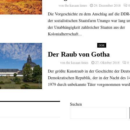
von
the kasaan times
29. Dezember 2018
Die Vorgeschichte zu dem Anschlag auf die DDR
der sozialistischen Staatsfarm Unango war lang un
der Unabhängigkeit zahlreicher Staaten aus der
Kolonialherrschaft...
DDR
Der Raub von Gotha
von
the kasaan times
27. Oktober 2018
0
Der größte Kunstraub in der Geschichte der Deut
Demokratischen Republik, der in der Nacht des 
1979 durch unbekannte Täter vorgenommen wurde, 
Suchen