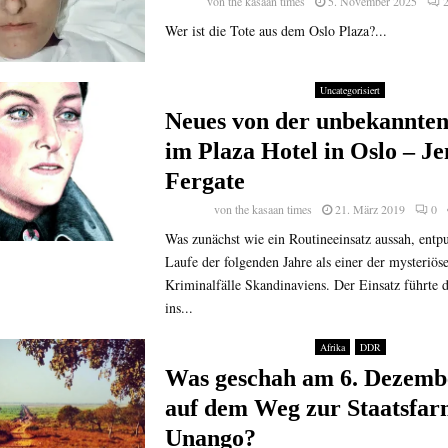
von
the kasaan times
5. November 2025
Wer ist die Tote aus dem Oslo Plaza?...
Uncategorisiert
Neues von der unbekannten
im Plaza Hotel in Oslo – Je
Fergate
von
the kasaan times
21. März 2019
0
Was zunächst wie ein Routineeinsatz aussah, entp
Laufe der folgenden Jahre als einer der mysteriös
Kriminalfälle Skandinaviens. Der Einsatz führte 
ins...
Afrika
DDR
Was geschah am 6. Dezemb
auf dem Weg zur Staatsfa
Unango?