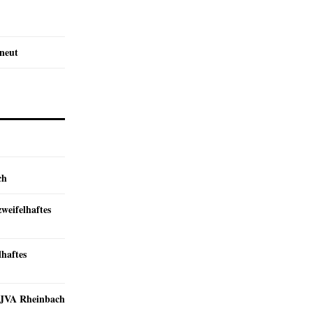
rneut
ch
zweifelhaftes
lhaftes
r JVA Rheinbach