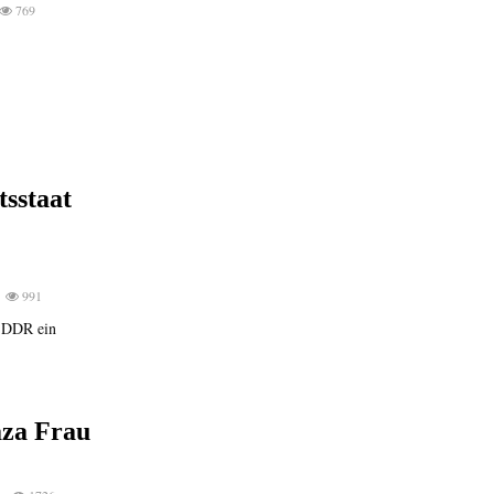
769
sstaat
991
r DDR ein
aza Frau