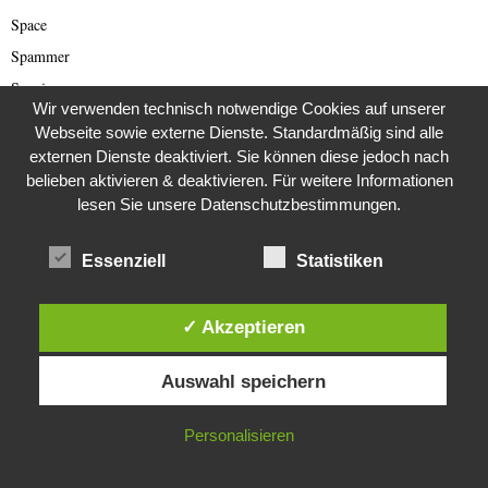
Space
Spammer
Spanien
Wir verwenden technisch notwendige Cookies auf unserer
Sport
Webseite sowie externe Dienste. Standardmäßig sind alle
Südafrika
externen Dienste deaktiviert. Sie können diese jedoch nach
belieben aktivieren & deaktivieren. Für weitere Informationen
Super8
lesen Sie unsere Datenschutzbestimmungen.
Syrien
Taliban
Essenziell
Statistiken
Technologie
Teneriffa
✓ Akzeptieren
Terror
Diese Website verwendet Cookies. Durch die weitere Nutzung dieser
Tierbetrug
Auswahl speichern
Website stimmst du der Verwendung von Cookies zu.
Tipp
IN ORDNUNG
Todesstrafe
Personalisieren
Tourismus