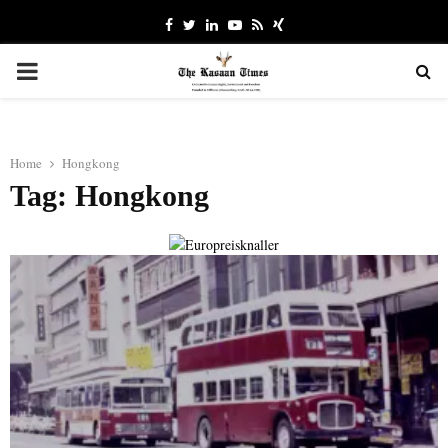
Facebook
Twitter
Linkedin
Youtube
Rss
Xing
PRIMARY
MENU
Home
Hongkong
Tag: Hongkong