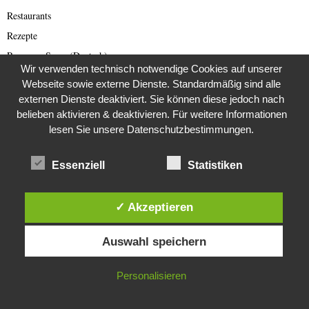
Restaurants
Rezepte
Romance Scam (Deutsch)
Wir verwenden technisch notwendige Cookies auf unserer
Romance Scamming
Webseite sowie externe Dienste. Standardmäßig sind alle
Rote Armee Fraktion
externen Dienste deaktiviert. Sie können diese jedoch nach
belieben aktivieren & deaktivieren. Für weitere Informationen
Rund ums Buch
lesen Sie unsere Datenschutzbestimmungen.
Russland
Saar-Lor-Lux
Essenziell
Statistiken
Scammer
Scammer Alarm
✓ Akzeptieren
Scammer Ticker
Diese Website verwendet Cookies. Durch die weitere Nutzung dieser
Schwerpunktthema Wirecard Skandal
Auswahl speichern
Website stimmst du der Verwendung von Cookies zu.
SciFi
IN ORDNUNG
Sextortion (deutsch)
Personalisieren
Sextortion-Scam