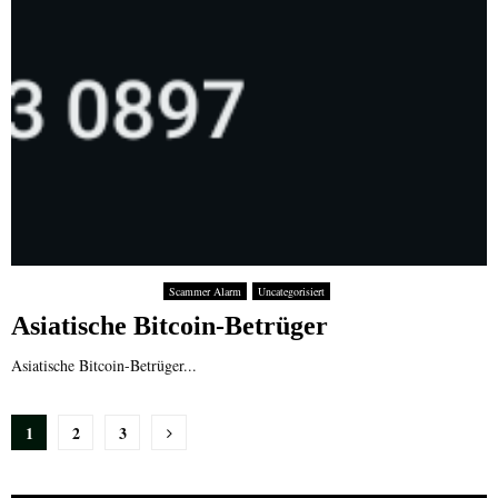
Scammer Alarm
Uncategorisiert
Asiatische Bitcoin-Betrüger
Asiatische Bitcoin-Betrüger...
Seitennummerierung
1
2
3
der