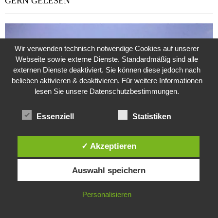
GERN GELESEN
Wir verwenden technisch notwendige Cookies auf unserer
Webseite sowie externe Dienste. Standardmäßig sind alle
externen Dienste deaktiviert. Sie können diese jedoch nach
belieben aktivieren & deaktivieren. Für weitere Informationen
lesen Sie unsere Datenschutzbestimmungen.
Essenziell
Statistiken
✓ Akzeptieren
Diese Website verwendet Cookies. Durch die weitere Nutzung dieser
Weitere Suche nach der Identität der Isdal-Frau –
Auswahl speichern
Website stimmst du der Verwendung von Cookies zu.
Jugoslavijo, dobar dan
24. Juli 2020
0
IN ORDNUNG
Personalisieren
Hartz 4 – Der Staat im Staat