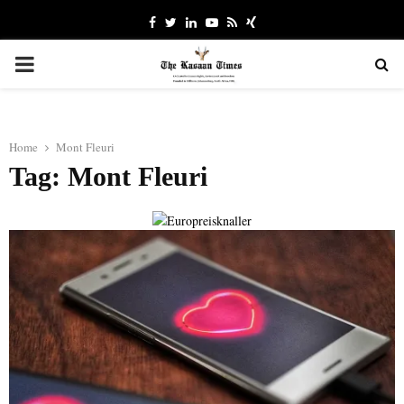
Facebook
Twitter
Linkedin
Youtube
Rss
Xing
PRIMARY
MENU
Home
Mont Fleuri
Tag: Mont Fleuri