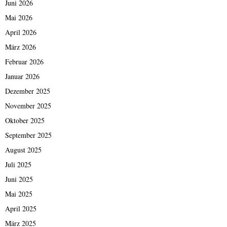
Juni 2026
i
n
Mai 2026
„
April 2026
S
März 2026
P
I
Februar 2026
R
Januar 2026
I
T
Dezember 2025
O
November 2025
F
Oktober 2025
H
A
September 2025
M
August 2025
B
Juli 2025
U
R
Juni 2025
G
Mai 2025
1
9
April 2025
4
März 2025