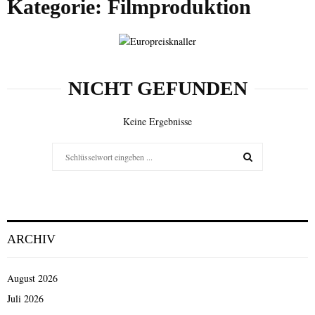
Kategorie: Filmproduktion
i
g
a
r
t
NICHT GEFUNDEN
i
g
e
Keine Ergebnisse
F
i
Search
l
for:
m
SEARCH
a
u
f
n
ARCHIV
a
h
m
August 2026
e
Juli 2026
n