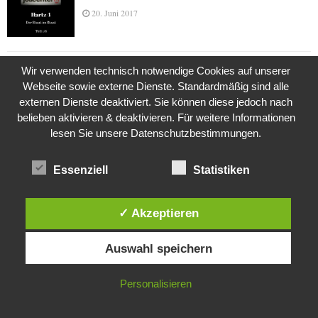
20. Juni 2017
Wir verwenden technisch notwendige Cookies auf unserer
Das Leben des Lachs
Webseite sowie externe Dienste. Standardmäßig sind alle
12. Oktober 2020
externen Dienste deaktiviert. Sie können diese jedoch nach
belieben aktivieren & deaktivieren. Für weitere Informationen
lesen Sie unsere Datenschutzbestimmungen.
Die Geschichte der Kubushäuser
9. Juli 2018
Essenziell
Statistiken
✓ Akzeptieren
Was ist denn das? -Mars „SOL 735“ Rover Curiosity
Diese Website verwendet Cookies. Durch die weitere Nutzung dieser
24. November 2015
Auswahl speichern
Website stimmst du der Verwendung von Cookies zu.
IN ORDNUNG
Personalisieren
Die Brexit-Lüge (1/8 Teil)
3. November 2019