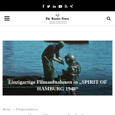
Facebook
Twitter
Linkedin
Youtube
Rss
Xing
PRIMARY
MENU
Einzigartige Filmaufnahmen in „SPIRIT OF
HAMBURG 1948“
E
i
n
Home
Filmproduktion
z