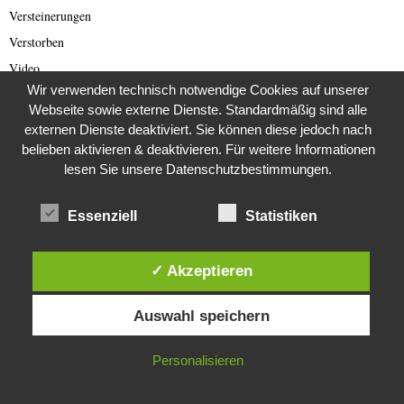
Versteinerungen
Verstorben
Video
Wir verwenden technisch notwendige Cookies auf unserer
Videos
Webseite sowie externe Dienste. Standardmäßig sind alle
Von der Redaktion empfohlen
externen Dienste deaktiviert. Sie können diese jedoch nach
Voyage et Auberge
belieben aktivieren & deaktivieren. Für weitere Informationen
lesen Sie unsere Datenschutzbestimmungen.
Was wurde eigentlich aus dieser ….?
Weihnachten
Essenziell
Statistiken
Weimarer Republik
Welt
✓ Akzeptieren
Wetter
Diese Website verwendet Cookies. Durch die weitere Nutzung dieser
Wildlife
Auswahl speichern
Website stimmst du der Verwendung von Cookies zu.
Wirtschaft
Wohnmobile
IN ORDNUNG
Personalisieren
Zeitgeschichte