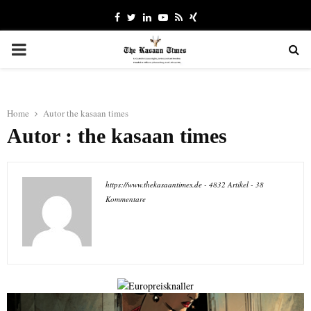
Facebook
Twitter
Linkedin
Youtube
Rss
Xing
PRIMARY
MENU
Home
Autor
the kasaan times
Autor :
the kasaan times
https://www.thekasaantimes.de
-
4832 Artikel
-
38
Kommentare