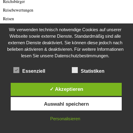
Reichsbürger
Reisebewertungen
Reisen
Rente
Wir verwenden technisch notwendige Cookies auf unserer
Restaurants
Webseite sowie externe Dienste. Standardmäßig sind alle
externen Dienste deaktiviert. Sie können diese jedoch nach
Rezepte
belieben aktivieren & deaktivieren. Für weitere Informationen
Romance Scam (Deutsch)
lesen Sie unsere Datenschutzbestimmungen.
Romance Scamming
Rote Armee Fraktion
Essenziell
Statistiken
Rund ums Buch
Russland
✓ Akzeptieren
Saar-Lor-Lux
Diese Website verwendet Cookies. Durch die weitere Nutzung dieser
Auswahl speichern
Website stimmst du der Verwendung von Cookies zu.
Scammer
Scammer Alarm
IN ORDNUNG
Personalisieren
Scammer Ticker
Schwerpunktthema Wirecard Skandal