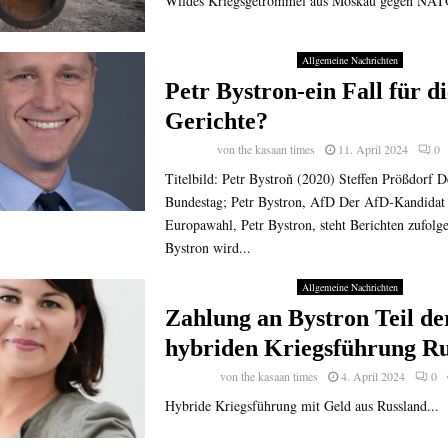
Wildes Kriegsgetrommel aus Moskau gegen NATO
Allgemeine Nachrichten
Petr Bystron-ein Fall für di
Gerichte?
von
the kasaan times
11. April 2024
0
Titelbild: Petr Bystroň (2020) Steffen Prößdorf D
Bundestag; Petr Bystron, AfD Der AfD-Kandidat 
Europawahl, Petr Bystron, steht Berichten zufolg
Bystron wird...
Allgemeine Nachrichten
Zahlung an Bystron Teil de
hybriden Kriegsführung Ru
von
the kasaan times
4. April 2024
0
Hybride Kriegsführung mit Geld aus Russland...