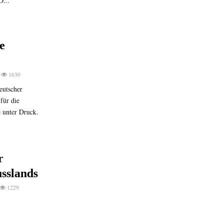
...
e
1630
eutscher
für die
e unter Druck.
r
sslands
1229