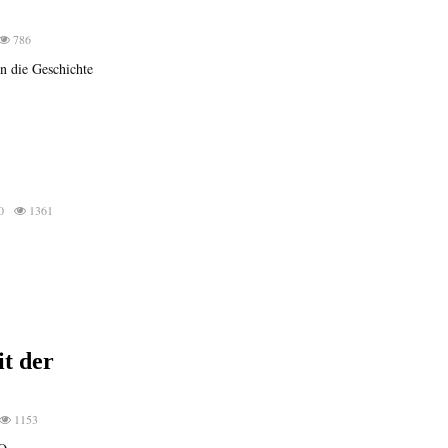
786
in die Geschichte
0
1361
t der
1153