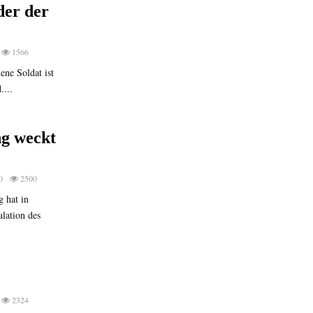
der der
1566
lene Soldat ist
....
ng weckt
0
2500
 hat in
lation des
2324