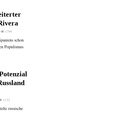
eiterter
Rivera
1799
Spaniens schon
hen Populismus
Potenzial
Russland
1132
elte russische