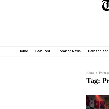
Home
Featured
Breaking News
Deutschland
Home
Propag
Tag: P