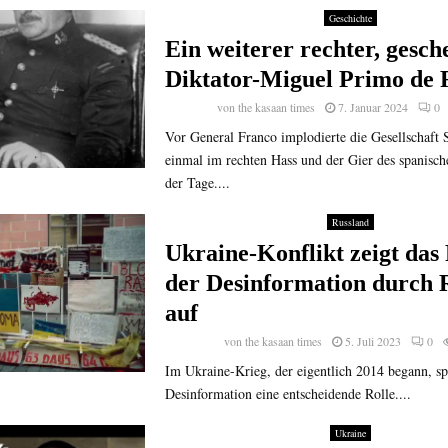
Geschichte
Ein weiterer rechter, gesch
Diktator-Miguel Primo de 
von
the kasaan times
7. Januar 2024
0
Vor General Franco implodierte die Gesellschaft 
einmal im rechten Hass und der Gier des spanisc
der Tage....
Russland
Ukraine-Konflikt zeigt das 
der Desinformation durch 
auf
von
the kasaan times
5. Juli 2023
0
Im Ukraine-Krieg, der eigentlich 2014 begann, spi
Desinformation eine entscheidende Rolle....
Ukraine