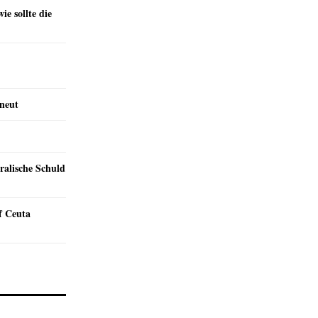
e sollte die
rneut
ralische Schuld
f Ceuta