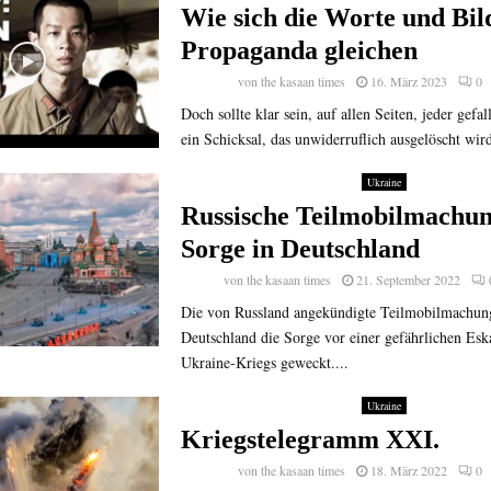
Wie sich die Worte und Bil
Propaganda gleichen
von
the kasaan times
16. März 2023
0
Doch sollte klar sein, auf allen Seiten, jeder gefal
ein Schicksal, das unwiderruflich ausgelöscht wird
Ukraine
Russische Teilmobilmachu
Sorge in Deutschland
von
the kasaan times
21. September 2022
Die von Russland angekündigte Teilmobilmachung
Deutschland die Sorge vor einer gefährlichen Eska
Ukraine-Kriegs geweckt....
Ukraine
Kriegstelegramm XXI.
von
the kasaan times
18. März 2022
0