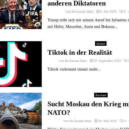
anderen Diktatoren
von
the kasaan times
9. Juli 2026
0
Trump reiht sich mit seinem Anruf bei Infantino 
mit Hitler, Mussolini, Amin und Bokassa...
Internet
Tiktok in der Realität
von
the kasaan times
25. September 2025
Tiktok verkommt immer mehr...
Russland
Sucht Moskau den Krieg mi
NATO?
von
the kasaan times
28. Mai 2025
0