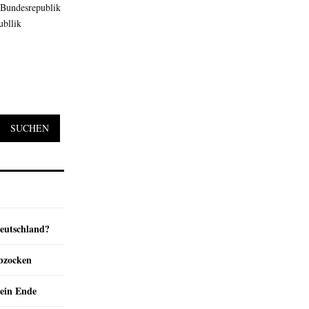
 Bundesrepublik
ubllik
SUCHEN
Deutschland?
abzocken
ein Ende