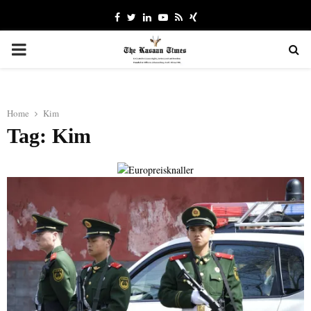
Facebook
Twitter
Linkedin
Youtube
Rss
Xing
PRIMARY
MENU
Home
Kim
Tag: Kim