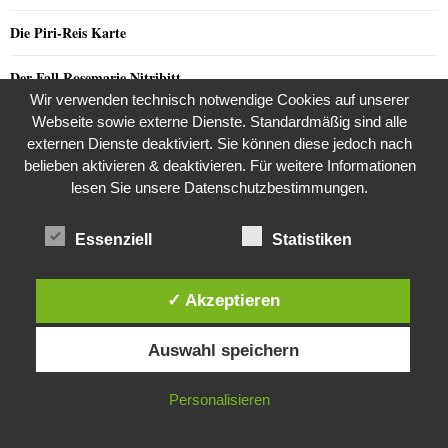
Die Piri-Reis Karte
Der Fall Rosemarie Nitribitt
Wir verwenden technisch notwendige Cookies auf unserer
Das tote Mädchen im Schlossgarten- der ungelöste Mord an Christiane
Webseite sowie externe Dienste. Standardmäßig sind alle
Junker
externen Dienste deaktiviert. Sie können diese jedoch nach
belieben aktivieren & deaktivieren. Für weitere Informationen
Rodong Sinmun empfiehlt Hundesuppe gegen Hitze
lesen Sie unsere Datenschutzbestimmungen.
Royal Real Estate – Vorsicht, Immobilienbetrug! Fakevermietungen!
Essenziell
Statistiken
Putin- er blieb immer der kleine KGB-Agent
✓ Akzeptieren
Löst Deutschland heute den Artikel 4 der NATO aus?
Diese Website verwendet Cookies. Durch die weitere Nutzung dieser
Auswahl speichern
Website stimmst du der Verwendung von Cookies zu.
Sucht Putin den Casus belli mit Deutschland?
IN ORDNUNG
Personalisieren
NEUSTE KOMMENTARE