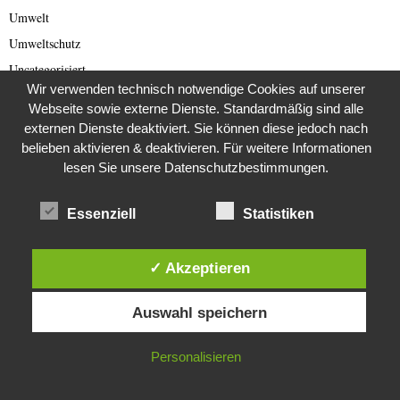
Umwelt
Umweltschutz
Uncategorisiert
Wir verwenden technisch notwendige Cookies auf unserer
Ungarn Presse
Webseite sowie externe Dienste. Standardmäßig sind alle
Unkategorisiert
externen Dienste deaktiviert. Sie können diese jedoch nach
USA
belieben aktivieren & deaktivieren. Für weitere Informationen
lesen Sie unsere Datenschutzbestimmungen.
Venus
Verbraucherschutz
Essenziell
Statistiken
Verlassene Orte
Vermisste
✓ Akzeptieren
Verschwörungstheorien
Diese Website verwendet Cookies. Durch die weitere Nutzung dieser
Versteinerungen
Auswahl speichern
Website stimmst du der Verwendung von Cookies zu.
Verstorben
Video
IN ORDNUNG
Personalisieren
Videos