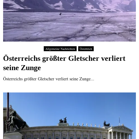
l
e
e
s
j
t
a
g
g
e
e
n
n
o
Allgemeine Nachrichten
Österreich
?
m
Österreichs größter Gletscher verliert
m
e
seine Zunge
n
Österreichs größter Gletscher verliert seine Zunge...