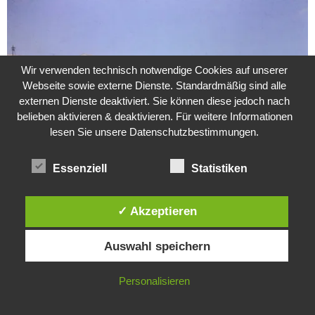
Wir verwenden technisch notwendige Cookies auf unserer
Webseite sowie externe Dienste. Standardmäßig sind alle
externen Dienste deaktiviert. Sie können diese jedoch nach
belieben aktivieren & deaktivieren. Für weitere Informationen
lesen Sie unsere Datenschutzbestimmungen.
Essenziell
Statistiken
Weitere Suche nach der Identität der Isdal-Frau –
✓ Akzeptieren
Jugoslavijo, dobar dan
24. Juli 2020
0
Diese Website verwendet Cookies. Durch die weitere Nutzung dieser
Auswahl speichern
Website stimmst du der Verwendung von Cookies zu.
Hartz 4 – Der Staat im Staat
IN ORDNUNG
Personalisieren
20. Juni 2017