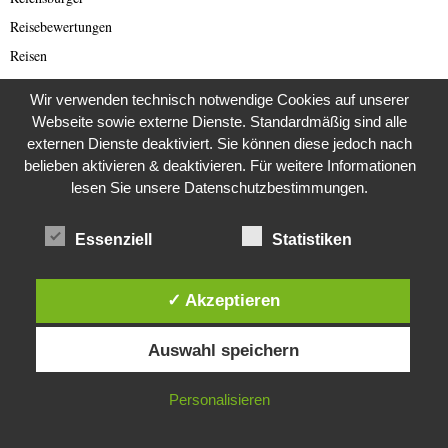
Reisebewertungen
Reisen
Rente
Wir verwenden technisch notwendige Cookies auf unserer
Restaurants
Webseite sowie externe Dienste. Standardmäßig sind alle
Rezepte
externen Dienste deaktiviert. Sie können diese jedoch nach
belieben aktivieren & deaktivieren. Für weitere Informationen
Romance Scam (Deutsch)
lesen Sie unsere Datenschutzbestimmungen.
Romance Scamming
Rote Armee Fraktion
Essenziell
Statistiken
Rund ums Buch
Russland
✓ Akzeptieren
Saar-Lor-Lux
Diese Website verwendet Cookies. Durch die weitere Nutzung dieser
Scammer
Auswahl speichern
Website stimmst du der Verwendung von Cookies zu.
Scammer Alarm
IN ORDNUNG
Personalisieren
Scammer Ticker
Schwerpunktthema Wirecard Skandal