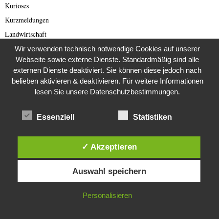
Kurioses
Kurzmeldungen
Landwirtschaft
Lateinamerika
Wir verwenden technisch notwendige Cookies auf unserer
Webseite sowie externe Dienste. Standardmäßig sind alle
Letzte Generation
externen Dienste deaktiviert. Sie können diese jedoch nach
Lost Places
belieben aktivieren & deaktivieren. Für weitere Informationen
Lotterie
lesen Sie unsere Datenschutzbestimmungen.
Love und Dating Scam
Essenziell
Statistiken
Mars
Menschenrechte
✓ Akzeptieren
Mittelalter
Diese Website verwendet Cookies. Durch die weitere Nutzung dieser
Mond
Auswahl speichern
Website stimmst du der Verwendung von Cookies zu.
Mystery
Nordkorea
IN ORDNUNG
Personalisieren
Nordkorea Presse
Norwegen