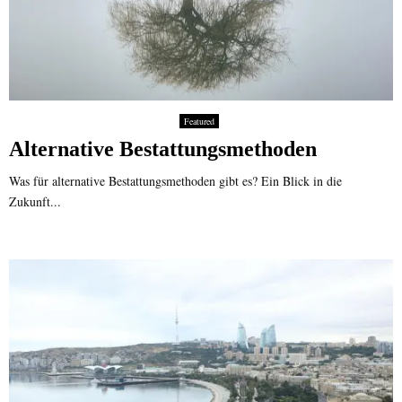
g
e
l
ö
s
t
b
Featured
i
Alternative Bestattungsmethoden
s
h
Was für alternative Bestattungsmethoden gibt es? Ein Blick in die
e
Zukunft...
u
t
e