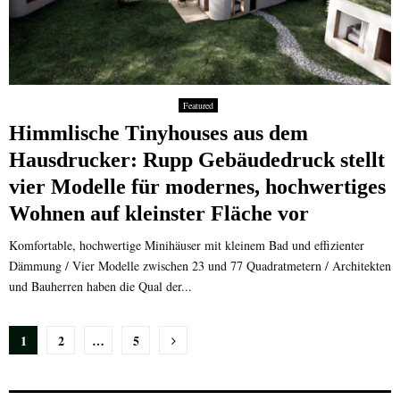
Featured
Himmlische Tinyhouses aus dem
Hausdrucker: Rupp Gebäudedruck stellt
vier Modelle für modernes, hochwertiges
Wohnen auf kleinster Fläche vor
Komfortable, hochwertige Minihäuser mit kleinem Bad und effizienter
Dämmung / Vier Modelle zwischen 23 und 77 Quadratmetern / Architekten
und Bauherren haben die Qual der...
Seitennummerierung
1
2
…
5
der