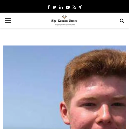
Facebook
Twitter
Linkedin
Youtube
Rss
Xing
PRIMARY
MENU