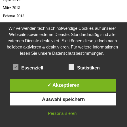
März 2018
Februar 2018
Januar 2018
Wir verwenden technisch notwendige Cookies auf unserer
Dezember 2017
Webseite sowie externe Dienste. Standardmäßig sind alle
November 2017
externen Dienste deaktiviert. Sie können diese jedoch nach
belieben aktivieren & deaktivieren. Für weitere Informationen
Oktober 2017
lesen Sie unsere Datenschutzbestimmungen.
September 2017
August 2017
Essenziell
Statistiken
Juli 2017
Juni 2017
✓ Akzeptieren
Mai 2017
Diese Website verwendet Cookies. Durch die weitere Nutzung dieser
April 2017
Auswahl speichern
Website stimmst du der Verwendung von Cookies zu.
März 2017
IN ORDNUNG
Personalisieren
Februar 2017
Januar 2017