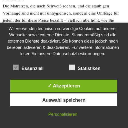
Die Matratzen, die nach Schweiß rochen, und die staubigen
Vorhänge sind nicht nur unhygienisch, sondern eine Ohrfeige für
jeden, der für diese Preise bezahlt – vielfach überhöht, wie Sie
treffend bemerken!
Wir verwenden technisch notwendige Cookies auf unserer
Webseite sowie externe Dienste. Standardmäßig sind alle
Das Personal wirkte, als hätte es längst aufgegeben. Ich kann es
externen Dienste deaktiviert. Sie können diese jedoch nach
ihnen nicht verdenken – wer will in so einem Umfeld arbeiten?
belieben aktivieren & deaktivieren. Für weitere Informationen
Aber als Aserbaidschaner trifft es mich besonders. Wir sind bekannt
lesen Sie unsere Datenschutzbestimmungen.
für unsere Herzlichkeit und Sauberkeit. Dieses Hotel ist eine
Schande für unsere Kultur. Es ist kein Einzelfall, sondern ein
Essenziell
Statistiken
Warnsignal, dass Investoren in Baku lieber in leere Fassaden als in
echte Qualität stecken.
✓ Akzeptieren
Ich danke Ihnen für Ihren ehrlichen Bericht. Er spricht aus, was ich
Diese Website verwendet Cookies. Durch die weitere Nutzung dieser
Auswahl speichern
Website stimmst du der Verwendung von Cookies zu.
als Gast gefühlt habe. Abscheu und Enttäuschung. Ich hoffe, dass
die Verantwortlichen aufwachen und das Address entweder saniert
IN ORDNUNG
Personalisieren
oder geschlossen wird. Bis dahin rate ich allen meidet dieses Hotel –
für den Ruf Aserbaidschans und euren eigenen Seelenfrieden.