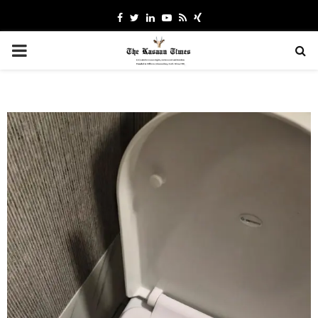
Facebook
Twitter
Linkedin
Youtube
Rss
Xing
PRIMARY
MENU