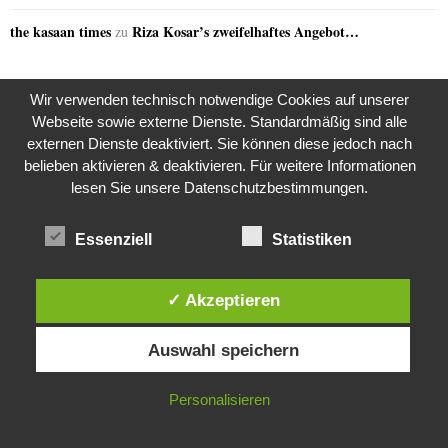
the kasaan times
Riza Kosar’s zweifelhaftes Angebot…
zu
Wir verwenden technisch notwendige Cookies auf unserer
GERN GELESEN
Webseite sowie externe Dienste. Standardmäßig sind alle
externen Dienste deaktiviert. Sie können diese jedoch nach
belieben aktivieren & deaktivieren. Für weitere Informationen
lesen Sie unsere Datenschutzbestimmungen.
Essenziell
Statistiken
✓ Akzeptieren
Diese Website verwendet Cookies. Durch die weitere Nutzung dieser
Auswahl speichern
Website stimmst du der Verwendung von Cookies zu.
IN ORDNUNG
Personalisieren
Weitere Suche nach der Identität der Isdal-Frau –