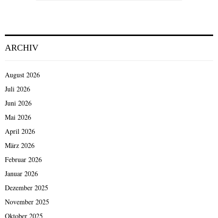
s
e
SEARCH
k
r
r
n
a
o
n
c
ARCHIV
k
h
h
n
e
i
August 2026
i
c
Juli 2026
t
h
Juni 2026
V
t
e
a
Mai 2026
r
u
April 2026
s
s
t
März 2026
r
o
e
Februar 2026
p
i
Januar 2026
f
c
u
h
Dezember 2025
n
e
November 2025
g
n
Oktober 2025
e
d