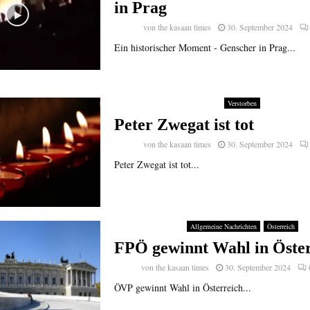
in Prag
von
the kasaan times
30. September 2024
Ein historischer Moment - Genscher in Prag...
Verstorben
Peter Zwegat ist tot
von
the kasaan times
30. September 2024
Peter Zwegat ist tot...
Allgemeine Nachrichten
Österreich
FPÖ gewinnt Wahl in Öste
von
the kasaan times
30. September 2024
ÖVP gewinnt Wahl in Österreich...