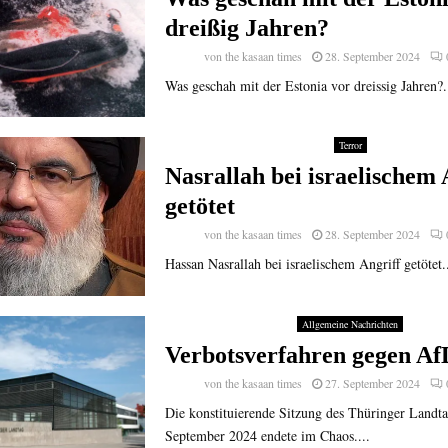
dreißig Jahren?
von
the kasaan times
28. September 2024
Was geschah mit der Estonia vor dreissig Jahren?.
Terror
Nasrallah bei israelischem 
getötet
von
the kasaan times
28. September 2024
Hassan Nasrallah bei israelischem Angriff getötet.
Allgemeine Nachrichten
Verbotsverfahren gegen Af
von
the kasaan times
27. September 2024
Die konstituierende Sitzung des Thüringer Landt
September 2024 endete im Chaos....