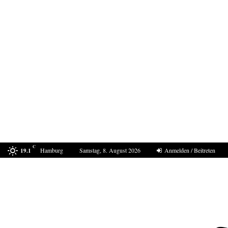
C
Hamburg
Samstag, 8. August 2026
Anmelden / Beitreten
19.1
Joseph Vacher – ein Monstrum in Menschengestalt