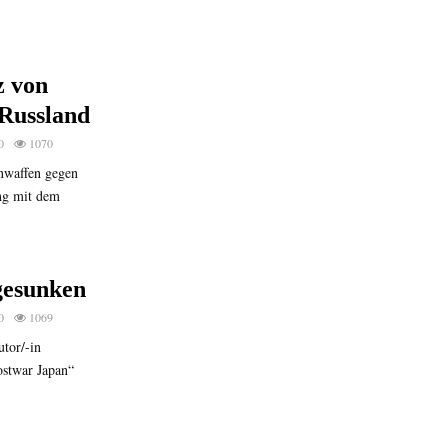
z von
Russland
0
1070
nwaffen gegen
ng mit dem
gesunken
0
1069
tor/-in
ostwar Japan“