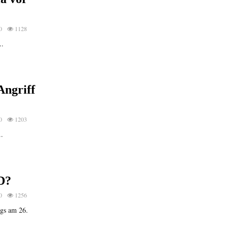
0
1128
..
Angriff
0
1203
..
D?
0
1256
ags am 26.