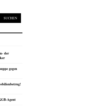
SUCHEN
n- der
nker
suppe gegen
obilienbetrug!
e KGB-Agent