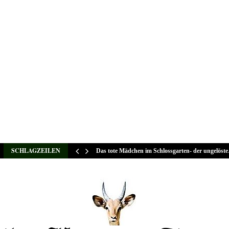
SCHLAGZEILEN
Das tote Mädchen im Schlossgarten- der ungelöst