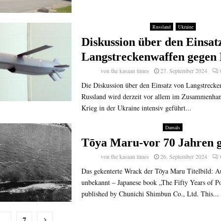
Russland
Ukraine
Diskussion über den Einsat
Langstreckenwaffen gegen 
von
the kasaan times
27. September 2024
Die Diskussion über den Einsatz von Langstrecke
Russland wird derzeit vor allem im Zusammenha
Krieg in der Ukraine intensiv geführt...
Damals
Tōya Maru-vor 70 Jahren 
von
the kasaan times
26. September 2024
Das gekenterte Wrack der Tōya Maru Titelbild: Au
unbekannt – Japanese book „The Fifty Years of P
published by Chunichi Shimbun Co., Ltd. This...
nummerierung
…
7