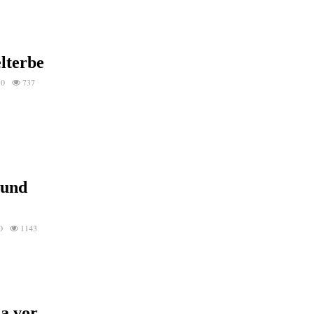
lterbe
0
737
 und
0
1143
a vor