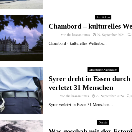
Architektur
Chambord – kulturelles We
von
the kasaan times
29. September 2024
Chambord - kulturelles Welterbe...
Allgemeine Nachrichten
Syrer dreht in Essen durch
verletzt 31 Menschen
von
the kasaan times
29. September 2024
Syrer verletzt in Essen 31 Menschen...
Damals
Was geschah mit der Estoni