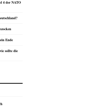
kel 4 der NATO
Deutschland?
abzocken
ein Ende
e sollte die
ch