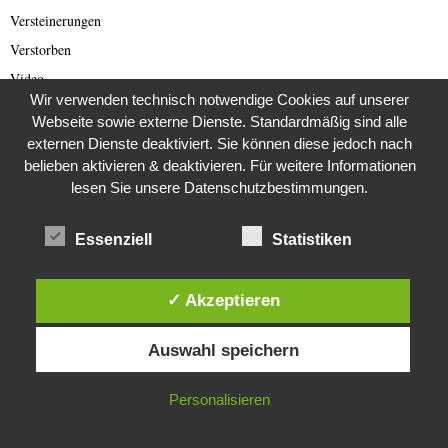
Versteinerungen
Verstorben
Video
Wir verwenden technisch notwendige Cookies auf unserer
Videos
Webseite sowie externe Dienste. Standardmäßig sind alle
Von der Redaktion empfohlen
externen Dienste deaktiviert. Sie können diese jedoch nach
Voyage et Auberge
belieben aktivieren & deaktivieren. Für weitere Informationen
lesen Sie unsere Datenschutzbestimmungen.
Was wurde eigentlich aus dieser ….?
Weihnachten
Essenziell
Statistiken
Weimarer Republik
Welt
✓ Akzeptieren
Wetter
Diese Website verwendet Cookies. Durch die weitere Nutzung dieser
Wildlife
Auswahl speichern
Website stimmst du der Verwendung von Cookies zu.
Wirtschaft
Wohnmobile
IN ORDNUNG
Personalisieren
Zeitgeschichte