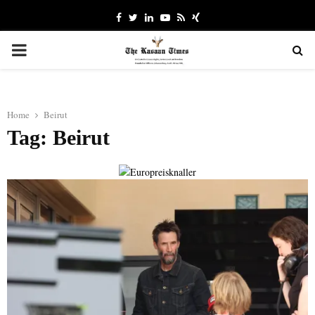
Facebook
Twitter
Linkedin
Youtube
Rss
Xing
PRIMARY
MENU
Home
Beirut
Tag: Beirut