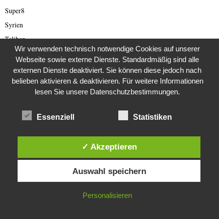
Super8
Syrien
Taliban
Wir verwenden technisch notwendige Cookies auf unserer
Technologie
Webseite sowie externe Dienste. Standardmäßig sind alle
Teneriffa
externen Dienste deaktiviert. Sie können diese jedoch nach
belieben aktivieren & deaktivieren. Für weitere Informationen
Terror
lesen Sie unsere Datenschutzbestimmungen.
Tierbetrug
Tipp
Essenziell
Statistiken
Todesstrafe
Tourismus
✓ Akzeptieren
Travel
Diese Website verwendet Cookies. Durch die weitere Nutzung dieser
Trump
Auswahl speichern
Website stimmst du der Verwendung von Cookies zu.
Türkei
Ukraine
IN ORDNUNG
Personalisieren
Umwelt