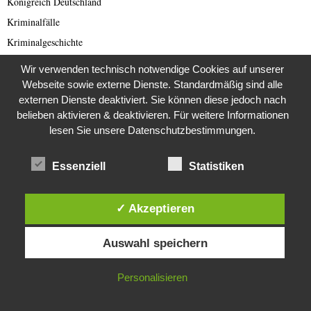
Königreich Deutschland
Kriminalfälle
Kriminalgeschichte
Kriminalität
Wir verwenden technisch notwendige Cookies auf unserer
Kunst
Webseite sowie externe Dienste. Standardmäßig sind alle
externen Dienste deaktiviert. Sie können diese jedoch nach
Kurioses
belieben aktivieren & deaktivieren. Für weitere Informationen
Kurzmeldungen
lesen Sie unsere Datenschutzbestimmungen.
Landwirtschaft
Lateinamerika
Essenziell
Statistiken
Letzte Generation
Lost Places
✓ Akzeptieren
Lotterie
Diese Website verwendet Cookies. Durch die weitere Nutzung dieser
Auswahl speichern
Love und Dating Scam
Website stimmst du der Verwendung von Cookies zu.
Mars
IN ORDNUNG
Personalisieren
Menschenrechte
Mittelalter