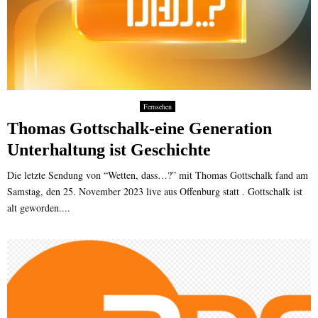
h
r
t
s
b
o
e
e
t
“
n
Fernsehen
Thomas Gottschalk-eine Generation
Unterhaltung ist Geschichte
Die letzte Sendung von “Wetten, dass…?” mit Thomas Gottschalk fand am
Samstag, den 25. November 2023 live aus Offenburg statt . Gottschalk ist
alt geworden....