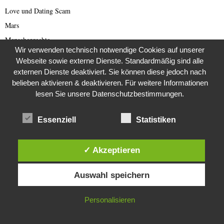
Love und Dating Scam
Mars
Menschenrechte
Wir verwenden technisch notwendige Cookies auf unserer
Mittelalter
Webseite sowie externe Dienste. Standardmäßig sind alle
Mond
externen Dienste deaktiviert. Sie können diese jedoch nach
belieben aktivieren & deaktivieren. Für weitere Informationen
Mystery
lesen Sie unsere Datenschutzbestimmungen.
Nordkorea
Nordkorea Presse
Essenziell
Statistiken
Norwegen
Oldtimer
✓ Akzeptieren
Österreich
Diese Website verwendet Cookies. Durch die weitere Nutzung dieser
Personen
Auswahl speichern
Website stimmst du der Verwendung von Cookies zu.
Phishing
Polen
IN ORDNUNG
Personalisieren
Politik