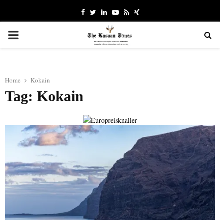
Facebook
Twitter
Linkedin
Youtube
Rss
Xing
PRIMARY
MENU
Home
Kokain
Tag: Kokain