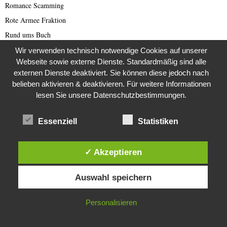
Romance Scamming
Rote Armee Fraktion
Rund ums Buch
Russland
Wir verwenden technisch notwendige Cookies auf unserer
Webseite sowie externe Dienste. Standardmäßig sind alle
Saar-Lor-Lux
externen Dienste deaktiviert. Sie können diese jedoch nach
Scammer
belieben aktivieren & deaktivieren. Für weitere Informationen
Scammer Alarm
lesen Sie unsere Datenschutzbestimmungen.
Scammer Ticker
Essenziell
Statistiken
Schwerpunktthema Wirecard Skandal
SciFi
✓ Akzeptieren
Sextortion (deutsch)
Sextortion-Scam
Diese Website verwendet Cookies. Durch die weitere Nutzung dieser
Auswahl speichern
Website stimmst du der Verwendung von Cookies zu.
Space
Spammer
IN ORDNUNG
Personalisieren
Spanien
Sport