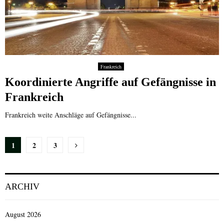
Frankreich
Koordinierte Angriffe auf Gefängnisse in
Frankreich
Frankreich weite Anschläge auf Gefängnisse...
Seitennummerierung
1
2
3
der
Beiträge
ARCHIV
August 2026