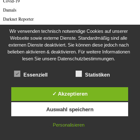
Covid-19
Damals
Darknet Reporter
Dating Scam
Wir verwenden technisch notwendige Cookies auf unserer
DDR
Webseite sowie externe Dienste. Standardmäßig sind alle
externen Dienste deaktiviert. Sie können diese jedoch nach
Der Darknetreporter
belieben aktivieren & deaktivieren. Für weitere Informationen
Deutsche Politik
lesen Sie unsere Datenschutzbestimmungen.
Deutschland
Diabetes
Essenziell
Statistiken
Die Stem van die Apartheid
Dokumentationen
✓ Akzeptieren
Editor's Picks
Diese Website verwendet Cookies. Durch die weitere Nutzung dieser
Auswahl speichern
Energie
Website stimmst du der Verwendung von Cookies zu.
English articles
IN ORDNUNG
Personalisieren
English Scam
Europa