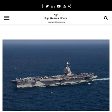
Facebook
Twitter
Linkedin
Youtube
Rss
Xing
PRIMARY
MENU