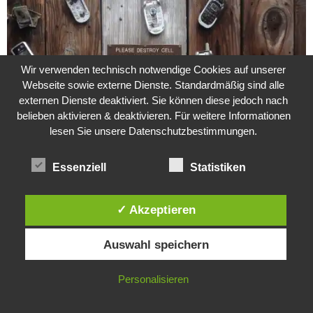
Wir verwenden technisch notwendige Cookies auf unserer
Webseite sowie externe Dienste. Standardmäßig sind alle
externen Dienste deaktiviert. Sie können diese jedoch nach
belieben aktivieren & deaktivieren. Für weitere Informationen
lesen Sie unsere Datenschutzbestimmungen.
Essenziell
Statistiken
✓ Akzeptieren
Unerträglicher Telefonterror von +491739754716 und
Diese Website verwendet Cookies. Durch die weitere Nutzung dieser
+491621583400
Auswahl speichern
Website stimmst du der Verwendung von Cookies zu.
IN ORDNUNG
Personalisieren