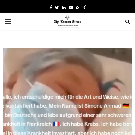
Facebook
Twitter
Linkedin
Youtube
Rss
Xing
PRIMARY
MENU