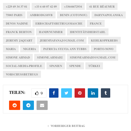
+229 69 34 37 01
+33 6 60 07 42 09
+33644672934
41 RUE RÉAUMUR
75003 PARIS
AMBRODGS8VB
BENIN (COTONOU)
DARYNAPOLANSKA
DEVOS NADINE
ERBSCHAFTSBETRUGSMASCHE
FRANCE
FRANCK BERTON
HANDYNUMMER
IDENTITÄTSDIEBSTAHL
JEREMY JAQUART
JEREMYAFANAJ@GMAIL.COM
KEHLKOPFKREBS
MARIA
NIGERIA
PATRICIA SYLVIA ANN TUBBS
PORTO-NOVO
SIMONE AHMAD
SIMONE.AHMAD2
SIMONEAHMAD3@GMAIL.COM
SOCIAL-MEDIA-PROFILE
SPANIEN
SPENDE
TÜRKEI
VORSCHUSSBETRUGS
TEILEN:
9
VORHERIGER BEITRAG