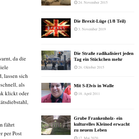
24. November 2015
Die Brexit-Lüge (1/8 Teil)
3. November 2019
Die Straße radikalisiert jeden
arnt, da die
Tag ein Stückchen mehr
iele
26. Oktober 2015
, lassen sich
schnell, als
Mit S-Elvis in Walle
nk klickt oder
18. April 2011
tätsdiebstahl,
Grube Frankenholz- ein
n fährt
kulturelles Kleinod erwacht
zu neuem Leben
r per Post
17. Mai 2020