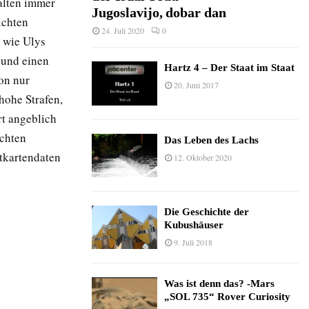
alten immer
Jugoslavijo, dobar dan
ichten
24. Juli 2020
0
n wie Ulys
t und einen
Hartz 4 – Der Staat im Staat
on nur
20. Juni 2017
hohe Strafen,
rt angeblich
schten
Das Leben des Lachs
itkartendaten
12. Oktober 2020
Die Geschichte der
Kubushäuser
9. Juli 2018
Was ist denn das? -Mars
„SOL 735“ Rover Curiosity