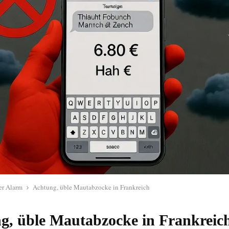
r Alarm
Achtung, üble Mautabzocke in Frankreich
g, üble Mautabzocke in Frankreic