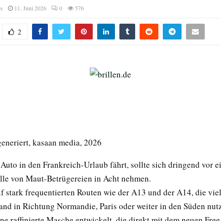
es
11. Juni 2026
0
576
2
generiert, kasaan media, 2026
uto in den Frankreich-Urlaub fährt, sollte sich dringend vor e
lle von Maut-Betrügereien in Acht nehmen.
f stark frequentierten Routen wie der A13 und der A14, die vie
and in Richtung Normandie, Paris oder weiter in den Süden nut
ne raffinierte Masche entwickelt, die direkt mit dem neuen Fre