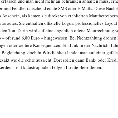
erfassen und man nicht mehr an Schranken anhalten muss, erh
r und Pendler täuschend echte SMS oder E-Mails. Diese Nachr
 Anschein, als kämen sie direkt von etablierten Mautbetreiber
toroutes. Sie enthalten offizielle Logos, professionelles Layou
nden Ton. Darin wird auf eine angeblich offene Mautrechnung v
 – oft rund 6,80 Euro – hingewiesen. Bei Nichtzahlung drohen 
gen oder weitere Konsequenzen. Ein Link in der Nachricht füh
n Begleichung, doch in Wirklichkeit landet man auf einer gefäl
exakt wie die echte aussieht. Dort sollen dann Bank- oder Kred
erden – mit katastrophalen Folgen für die Betroffenen.