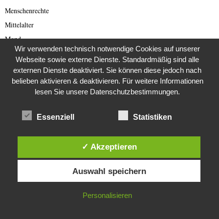
Menschenrechte
Mittelalter
Mond
Wir verwenden technisch notwendige Cookies auf unserer
Mystery
Webseite sowie externe Dienste. Standardmäßig sind alle
Nordkorea
externen Dienste deaktiviert. Sie können diese jedoch nach
belieben aktivieren & deaktivieren. Für weitere Informationen
Nordkorea Presse
lesen Sie unsere Datenschutzbestimmungen.
Norwegen
Oldtimer
Essenziell
Statistiken
Österreich
Personen
✓ Akzeptieren
Phishing
Diese Website verwendet Cookies. Durch die weitere Nutzung dieser
Polen
Auswahl speichern
Website stimmst du der Verwendung von Cookies zu.
Politik
IN ORDNUNG
Politik der USA
Personalisieren
Pressefreiheit