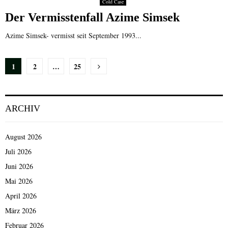
Cold Case
Der Vermisstenfall Azime Simsek
Azime Simsek- vermisst seit September 1993...
Seitennummerierung
1
2
…
25
der
Beiträge
ARCHIV
August 2026
Juli 2026
Juni 2026
Mai 2026
April 2026
März 2026
Februar 2026