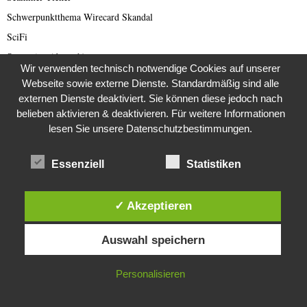
Schwerpunktthema Wirecard Skandal
SciFi
Sextortion (deutsch)
Wir verwenden technisch notwendige Cookies auf unserer
Sextortion-Scam
Webseite sowie externe Dienste. Standardmäßig sind alle
Space
externen Dienste deaktiviert. Sie können diese jedoch nach
belieben aktivieren & deaktivieren. Für weitere Informationen
Spammer
lesen Sie unsere Datenschutzbestimmungen.
Spanien
Sport
Essenziell
Statistiken
Südafrika
Super8
✓ Akzeptieren
Syrien
Diese Website verwendet Cookies. Durch die weitere Nutzung dieser
Taliban
Auswahl speichern
Website stimmst du der Verwendung von Cookies zu.
Technologie
IN ORDNUNG
Personalisieren
Teneriffa
Terror