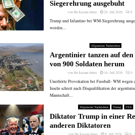
Siegerehrung ausgebuht
von
the kasaan times
20. Juli 2026
0
Trump und Infantino bei WM-Siegerehrung ausgep
worden...
Allgemeine Nachrichten
Argentinier tanzen auf de
von 900 Soldaten herum
von
the kasaan times
16. Juli 2026
0
Unerhörte Provokation bei Fussball- WM wegen d
Inseln schreit nach Disqualifikation der argentini
Mannschaft...
Allgemeine Nachrichten
Trump
USA
Diktator Trump in einer Re
anderen Diktatoren
von
the kasaan times
9. Juli 2026
0