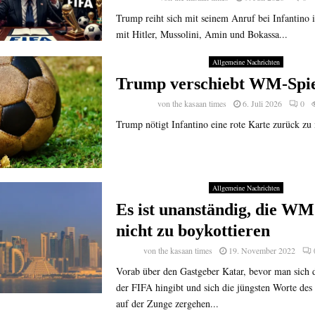
Trump reiht sich mit seinem Anruf bei Infantino 
mit Hitler, Mussolini, Amin und Bokassa...
Allgemeine Nachrichten
Trump verschiebt WM-Spie
von
the kasaan times
6. Juli 2026
0
Trump nötigt Infantino eine rote Karte zurück zu
Allgemeine Nachrichten
Es ist unanständig, die WM
nicht zu boykottieren
von
the kasaan times
19. November 2022
Vorab über den Gastgeber Katar, bevor man sich 
der FIFA hingibt und sich die jüngsten Worte des
auf der Zunge zergehen...