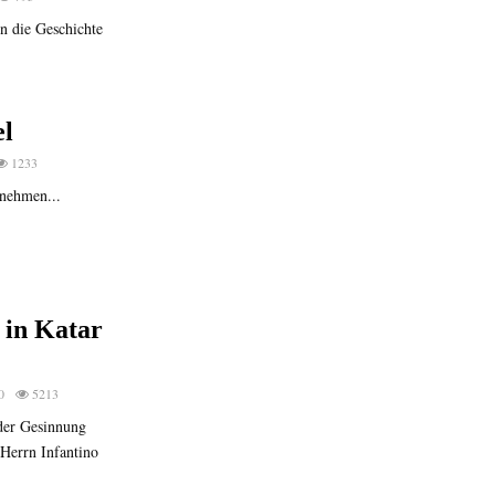
in die Geschichte
l
1233
 nehmen...
 in Katar
0
5213
der Gesinnung
 Herrn Infantino