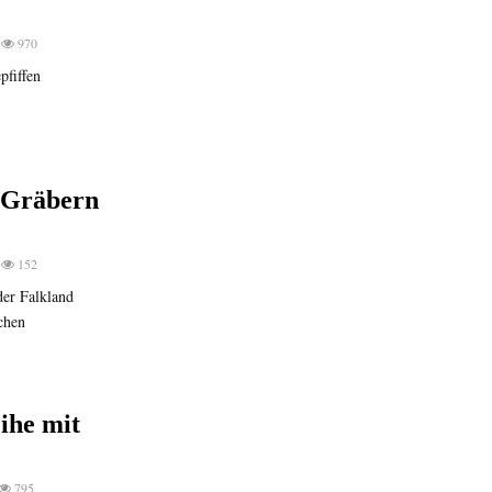
970
fiffen
n Gräbern
152
er Falkland
schen
ihe mit
795