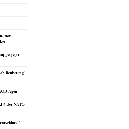
n- der
nker
suppe gegen
obilienbetrug!
e KGB-Agent
kel 4 der NATO
Deutschland?