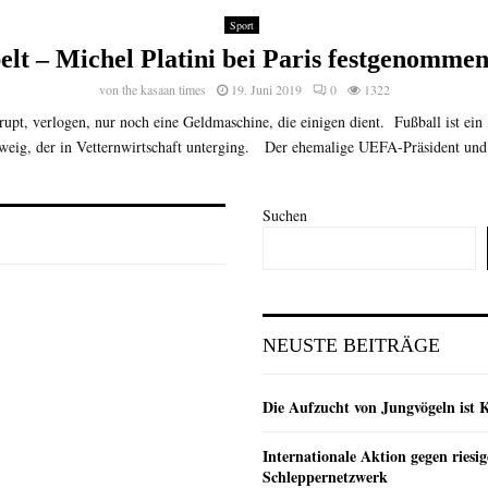
Sport
elt – Michel Platini bei Paris festgenomme
von
the kasaan times
19. Juni 2019
0
1322
upt, verlogen, nur noch eine Geldmaschine, die einigen dient. Fußball ist ein
zweig, der in Vetternwirtschaft unterging. Der ehemalige UEFA-Präsident und
Suchen
NEUSTE BEITRÄGE
Die Aufzucht von Jungvögeln ist 
Internationale Aktion gegen riesig
Schleppernetzwerk