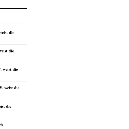
eist die
eist die
 weist die
. weist die
st die
ch