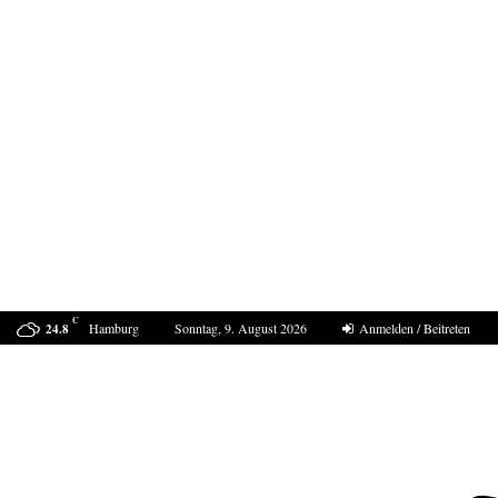
C
Hamburg
Sonntag, 9. August 2026
Anmelden / Beitreten
24.8
Sucht Putin den Casus belli mit Deutschland?