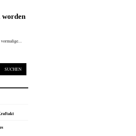
n worden
 vormalige...
SUCHEN
Kraftakt
es