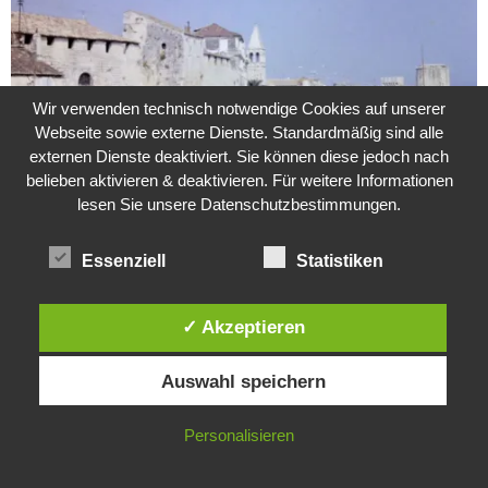
Wir verwenden technisch notwendige Cookies auf unserer
Webseite sowie externe Dienste. Standardmäßig sind alle
externen Dienste deaktiviert. Sie können diese jedoch nach
belieben aktivieren & deaktivieren. Für weitere Informationen
lesen Sie unsere Datenschutzbestimmungen.
Weitere Suche nach der Identität der Isdal-Frau –
Jugoslavijo, dobar dan
Essenziell
Statistiken
24. Juli 2020
0
✓ Akzeptieren
Hartz 4 – Der Staat im Staat
Diese Website verwendet Cookies. Durch die weitere Nutzung dieser
20. Juni 2017
Auswahl speichern
Website stimmst du der Verwendung von Cookies zu.
IN ORDNUNG
Personalisieren
Das Leben des Lachs
12. Oktober 2020