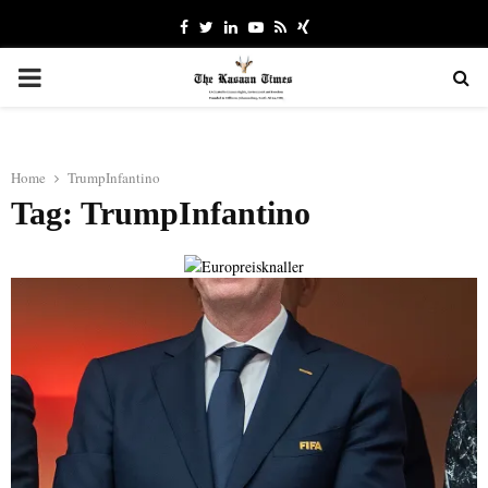
Facebook
Twitter
Linkedin
Youtube
Rss
Xing
PRIMARY
MENU
Home
TrumpInfantino
Tag: TrumpInfantino