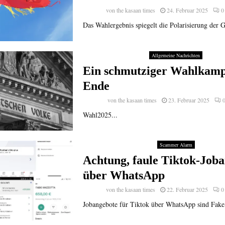
von
the kasaan times
24. Februar 2025
0
Das Wahlergebnis spiegelt die Polarisierung der Ge
Allgemeine Nachrichten
Ein schmutziger Wahlkamp
Ende
von
the kasaan times
23. Februar 2025
Wahl2025...
Scammer Alarm
Achtung, faule Tiktok-Job
über WhatsApp
von
the kasaan times
22. Februar 2025
0
Jobangebote für Tiktok über WhatsApp sind Fake.