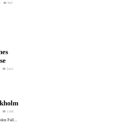
0
965
hes
se
2441
ckholm
1168
en Fall...