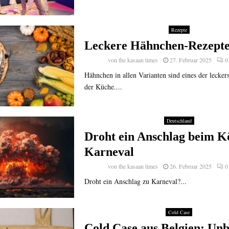
Rezepte
Leckere Hähnchen-Rezept
von
the kasaan times
27. Februar 2025
0
Hähnchen in allen Varianten sind eines der lecker
der Küche....
Deutschland
Droht ein Anschlag beim K
Karneval
von
the kasaan times
26. Februar 2025
0
Droht ein Anschlag zu Karneval?...
Cold Case
Cold Case aus Belgien: Un