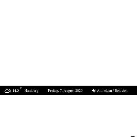
C
Hamburg
Freitag, 7. August 2026
Anmelden / Beitreten
14.3
Der Sommer 2040 in Europa