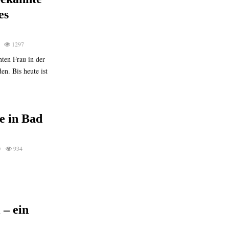
es
1297
ten Frau in der
n. Bis heute ist
e in Bad
0
934
 – ein