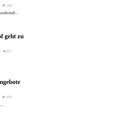
1460
sellschaft...
f geht zu
0
927
angebote
1038
...