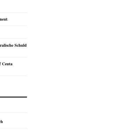
rneut
ralische Schuld
f Ceuta
ch