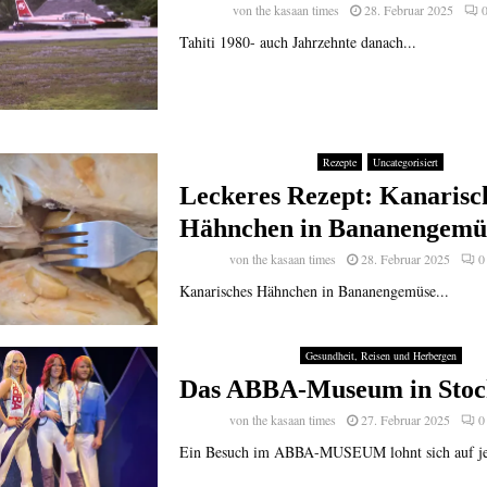
von
the kasaan times
28. Februar 2025
Tahiti 1980- auch Jahrzehnte danach...
Rezepte
Uncategorisiert
Leckeres Rezept: Kanarisc
Hähnchen in Bananengemü
von
the kasaan times
28. Februar 2025
0
Kanarisches Hähnchen in Bananengemüse...
Gesundheit, Reisen und Herbergen
Das ABBA-Museum in Sto
von
the kasaan times
27. Februar 2025
0
Ein Besuch im ABBA-MUSEUM lohnt sich auf jed