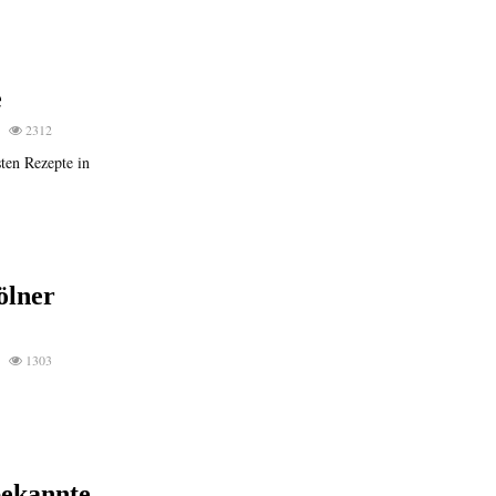
e
2312
sten Rezepte in
ölner
1303
bekannte