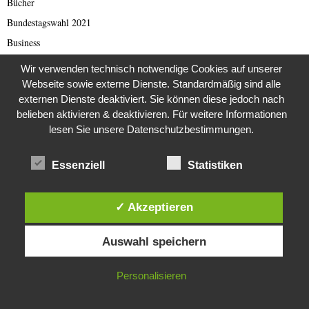
Bücher
Bundestagswahl 2021
Business
Business & Wirtschaft
Wir verwenden technisch notwendige Cookies auf unserer
Catastrophe Scam
Webseite sowie externe Dienste. Standardmäßig sind alle
externen Dienste deaktiviert. Sie können diese jedoch nach
China
belieben aktivieren & deaktivieren. Für weitere Informationen
China Presse
lesen Sie unsere Datenschutzbestimmungen.
Cold Case
Cold Case
Essenziell
Statistiken
Corona Kriminelle
Covid-19
✓ Akzeptieren
Damals
Diese Website verwendet Cookies. Durch die weitere Nutzung dieser
Auswahl speichern
Website stimmst du der Verwendung von Cookies zu.
Darknet Reporter
Dating Scam
IN ORDNUNG
Personalisieren
DDR
Der Darknetreporter