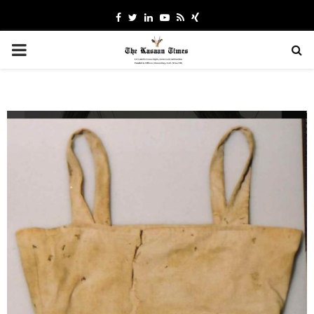
Facebook
Twitter
Linkedin
Youtube
Rss
Xing
PRIMARY
MENU