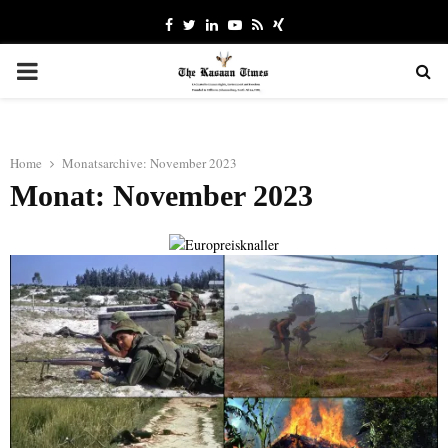
Facebook
Twitter
Linkedin
Youtube
Rss
Xing
PRIMARY
MENU
Home
Monatsarchive: November 2023
Monat: November 2023