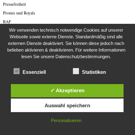
Pressefreiheit
Promis und Royals
RAF
Wir verwenden technisch notwendige Cookies auf unserer
Rechtsradikale
Webseite sowie externe Dienste. Standardmäßig sind alle
Reichsbürger
externen Dienste deaktiviert. Sie können diese jedoch nach
Reisebewertungen
belieben aktivieren & deaktivieren. Für weitere Informationen
Reisen
lesen Sie unsere Datenschutzbestimmungen.
Rente
Essenziell
Statistiken
Restaurants
Rezepte
✓ Akzeptieren
Romance Scam (Deutsch)
Diese Website verwendet Cookies. Durch die weitere Nutzung dieser
Romance Scamming
Auswahl speichern
Website stimmst du der Verwendung von Cookies zu.
Rote Armee Fraktion
Rund ums Buch
IN ORDNUNG
Personalisieren
Russland