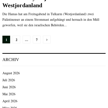
Westjordanland
Die Hamas hat am Freitagabend in Tulkarm (Westjordanland) zwei
Palästinenser an einem Strommast aufgehängt und hernach in den Müll
geworfen, weil sie den israelischen Behörden...
Seitennummerierung
1
2
…
7
der
Beiträge
ARCHIV
August 2026
Juli 2026
Juni 2026
Mai 2026
April 2026
März 2026