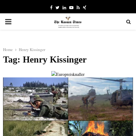
Facebook
Twitter
Linkedin
Youtube
Rss
Xing
PRIMARY
MENU
Home
Henry Kissinger
Tag: Henry Kissinger