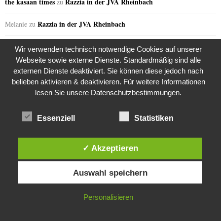
the kasaan times
Razzia in der JVA Rheinbach
zu
Razzia in der JVA Rheinbach
Melanie
zu
Razzia in der JVA Rheinbach
Sabine
zu
Wir verwenden technisch notwendige Cookies auf unserer
Webseite sowie externe Dienste. Standardmäßig sind alle
the kasaan times
Riza Kosar’s zweifelhaftes Angebot…
zu
externen Dienste deaktiviert. Sie können diese jedoch nach
belieben aktivieren & deaktivieren. Für weitere Informationen
the kasaan times
Riza Kosar’s zweifelhaftes Angebot…
zu
lesen Sie unsere Datenschutzbestimmungen.
the kasaan times
Riza Kosar’s zweifelhaftes Angebot…
zu
Essenziell
Statistiken
the kasaan times
Riza Kosar’s zweifelhaftes Angebot…
zu
✓ Akzeptieren
the kasaan times
Riza Kosar’s zweifelhaftes Angebot…
zu
Diese Website verwendet Cookies. Durch die weitere Nutzung dieser
Auswahl speichern
Website stimmst du der Verwendung von Cookies zu.
GERN GELESEN
IN ORDNUNG
Personalisieren