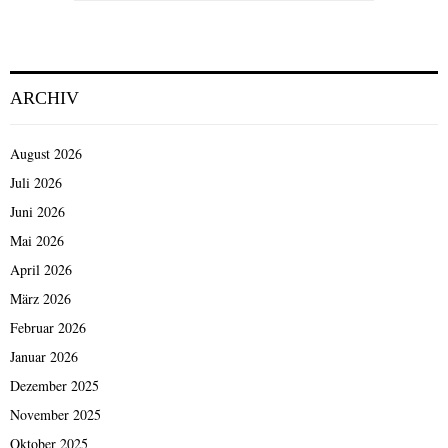
r
SEARCH
e
a
r
d
i
i
n
s
ARCHIV
K
o
i
d
n
August 2026
e
d
l
Juli 2026
s
C
b
Juni 2026
e
a
Mai 2026
v
c
e
April 2026
h
d
März 2026
a
l
Februar 2026
e
Januar 2026
Dezember 2025
November 2025
Oktober 2025