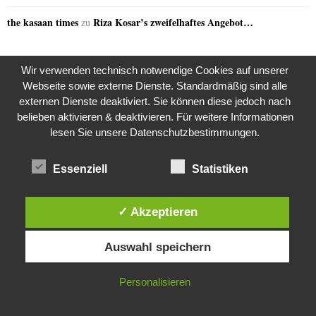
the kasaan times
Riza Kosar’s zweifelhaftes Angebot…
zu
Wir verwenden technisch notwendige Cookies auf unserer
GERN GELESEN
Webseite sowie externe Dienste. Standardmäßig sind alle
externen Dienste deaktiviert. Sie können diese jedoch nach
belieben aktivieren & deaktivieren. Für weitere Informationen
lesen Sie unsere Datenschutzbestimmungen.
Essenziell
Statistiken
✓ Akzeptieren
Diese Website verwendet Cookies. Durch die weitere Nutzung dieser
Auswahl speichern
Website stimmst du der Verwendung von Cookies zu.
IN ORDNUNG
Personalisieren
Weitere Suche nach der Identität der Isdal-Frau –